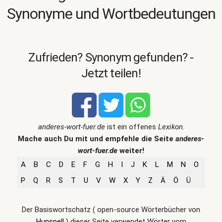
Synonyme und Wortbedeutungen
Zufrieden? Synonym gefunden? -
Jetzt teilen!
anderes-wort-fuer.de
ist ein offenes
Lexikon
.
Mache auch Du mit und empfehle die Seite
anderes-
wort-fuer.de
weiter!
A
B
C
D
E
F
G
H
I
J
K
L
M
N
O
P
Q
R
S
T
U
V
W
X
Y
Z
Ä
Ö
Ü
Der Basiswortschatz ( open-source Wörterbücher von
Hunspell
) dieser Seite verwendet Wörter vom