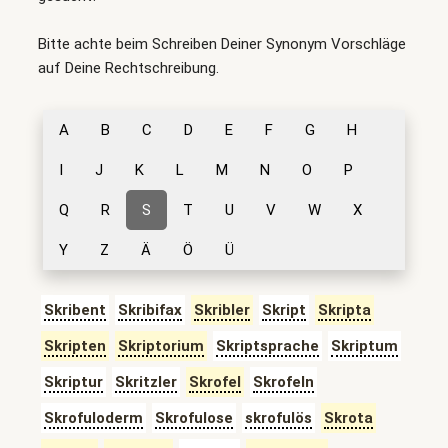
Bitte achte beim Schreiben Deiner Synonym Vorschläge
auf Deine Rechtschreibung.
A
B
C
D
E
F
G
H
I
J
K
L
M
N
O
P
Q
R
S
T
U
V
W
X
Y
Z
Ä
Ö
Ü
Skribent
Skribifax
Skribler
Skript
Skripta
Skripten
Skriptorium
Skriptsprache
Skriptum
Skriptur
Skritzler
Skrofel
Skrofeln
Skrofuloderm
Skrofulose
skrofulös
Skrota