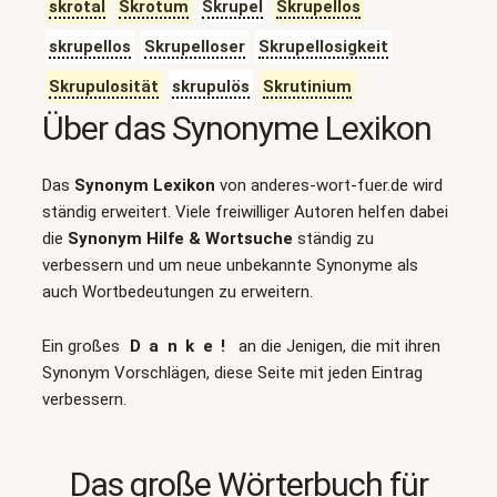
skrotal
Skrotum
Skrupel
Skrupellos
skrupellos
Skrupelloser
Skrupellosigkeit
Skrupulosität
skrupulös
Skrutinium
Über das Synonyme Lexikon
Das
Synonym Lexikon
von anderes-wort-fuer.de wird
ständig erweitert. Viele freiwilliger Autoren helfen dabei
die
Synonym Hilfe & Wortsuche
ständig zu
verbessern und um neue unbekannte Synonyme als
auch Wortbedeutungen zu erweitern.
Ein großes
Danke!
an die Jenigen, die mit ihren
Synonym Vorschlägen, diese Seite mit jeden Eintrag
verbessern.
Das große Wörterbuch für