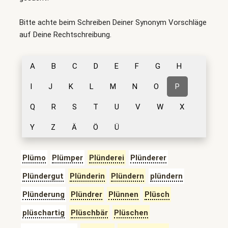
Bitte achte beim Schreiben Deiner Synonym Vorschläge
auf Deine Rechtschreibung.
A
B
C
D
E
F
G
H
I
J
K
L
M
N
O
P
Q
R
S
T
U
V
W
X
Y
Z
Ä
Ö
Ü
Plümo
Plümper
Plünderei
Plünderer
Plündergut
Plünderin
Plündern
plündern
Plünderung
Plündrer
Plünnen
Plüsch
plüschartig
Plüschbär
Plüschen