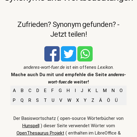
Zufrieden? Synonym gefunden? -
Jetzt teilen!
anderes-wort-fuer.de
ist ein offenes
Lexikon
.
Mache auch Du mit und empfehle die Seite
anderes-
wort-fuer.de
weiter!
A
B
C
D
E
F
G
H
I
J
K
L
M
N
O
P
Q
R
S
T
U
V
W
X
Y
Z
Ä
Ö
Ü
Der Basiswortschatz ( open-source Wörterbücher von
Hunspell
) dieser Seite verwendet Wörter vom
OpenThesaurus Projekt
( enthalten im LibreOffice &