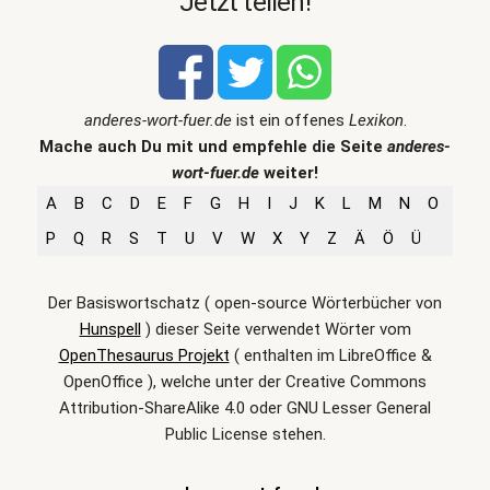
Jetzt teilen!
anderes-wort-fuer.de
ist ein offenes
Lexikon
.
Mache auch Du mit und empfehle die Seite
anderes-
wort-fuer.de
weiter!
A
B
C
D
E
F
G
H
I
J
K
L
M
N
O
P
Q
R
S
T
U
V
W
X
Y
Z
Ä
Ö
Ü
Der Basiswortschatz ( open-source Wörterbücher von
Hunspell
) dieser Seite verwendet Wörter vom
OpenThesaurus Projekt
( enthalten im LibreOffice &
OpenOffice ), welche unter der Creative Commons
Attribution-ShareAlike 4.0 oder GNU Lesser General
Public License stehen.