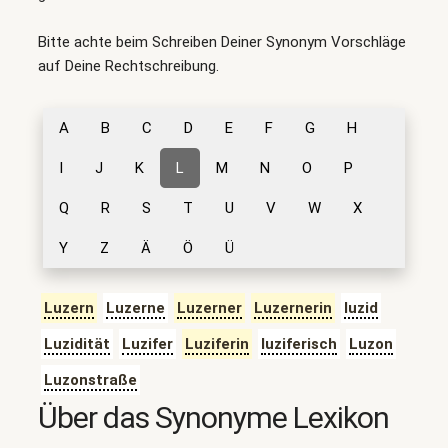
Bitte achte beim Schreiben Deiner Synonym Vorschläge
auf Deine Rechtschreibung.
A
B
C
D
E
F
G
H
I
J
K
L
M
N
O
P
Q
R
S
T
U
V
W
X
Y
Z
Ä
Ö
Ü
Luzern
Luzerne
Luzerner
Luzernerin
luzid
Luzidität
Luzifer
Luziferin
luziferisch
Luzon
Luzonstraße
Über das Synonyme Lexikon