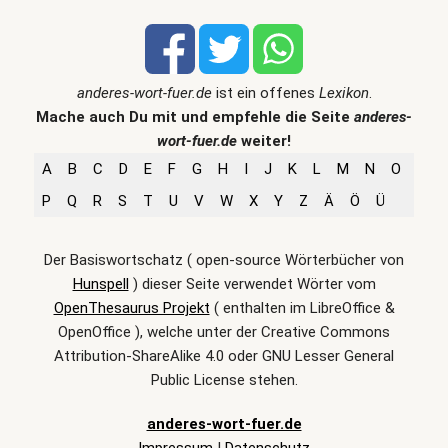
anderes-wort-fuer.de
ist ein offenes
Lexikon
.
Mache auch Du mit und empfehle die Seite
anderes-
wort-fuer.de
weiter!
A
B
C
D
E
F
G
H
I
J
K
L
M
N
O
P
Q
R
S
T
U
V
W
X
Y
Z
Ä
Ö
Ü
Der Basiswortschatz ( open-source Wörterbücher von
Hunspell
) dieser Seite verwendet Wörter vom
OpenThesaurus Projekt
( enthalten im LibreOffice &
OpenOffice ), welche unter der Creative Commons
Attribution-ShareAlike 4.0 oder GNU Lesser General
Public License stehen.
anderes-wort-fuer.de