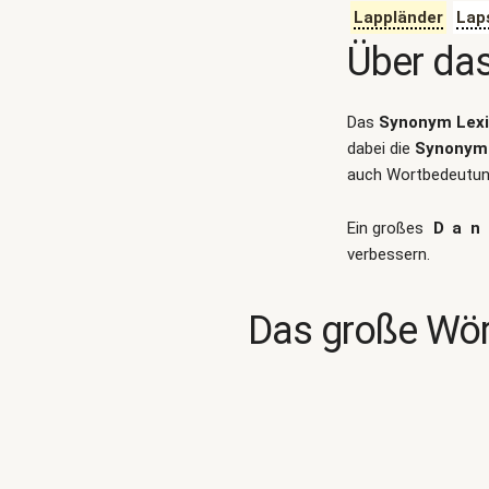
Lappländer
Lap
Über da
Das
Synonym Lex
dabei die
Synonym 
auch Wortbedeutung
Ein großes
Dan
verbessern.
Das große Wör