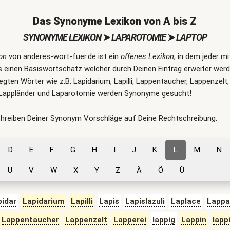
Das Synonyme Lexikon von A bis Z
SYNONYME LEXIKON
➤
LAPAROTOMIE
➤
LAPTOP
on
von anderes-wort-fuer.de ist ein
offenes Lexikon
, in dem jeder m
 einen Basiswortschatz welcher durch Deinen Eintrag erweiter werde
legten Wörter wie z.B. Lapidarium, Lapilli, Lappentaucher, Lappenzelt,
, Lappländer und Laparotomie werden Synonyme gesucht!
chreiben Deiner Synonym Vorschläge auf Deine Rechtschreibung.
D
E
F
G
H
I
J
K
L
M
N
U
V
W
X
Y
Z
Ä
Ö
Ü
pidar
Lapidarium
Lapilli
Lapis
Lapislazuli
Laplace
Lappa
Lappentaucher
Lappenzelt
Lapperei
lappig
Lappin
lapp