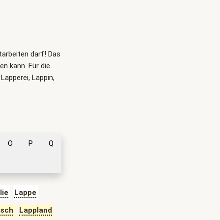
itarbeiten darf! Das
n kann. Für die
 Lapperei, Lappin,
O
P
Q
lie
Lappe
isch
Lappland