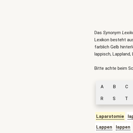
Das
Synonym Lexik
Lexikon besteht aus
farblich Gelb hinter
lappisch, Lappland
Bitte achte beim S
A
B
C
R
S
T
Laparotomie
la
Lappen
lappen