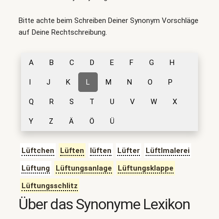
Bitte achte beim Schreiben Deiner Synonym Vorschläge
auf Deine Rechtschreibung.
A
B
C
D
E
F
G
H
I
J
K
L
M
N
O
P
Q
R
S
T
U
V
W
X
Y
Z
Ä
Ö
Ü
Lüftchen
Lüften
lüften
Lüfter
Lüftlmalerei
Lüftung
Lüftungsanlage
Lüftungsklappe
Lüftungsschlitz
Über das Synonyme Lexikon