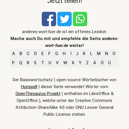
Jetzt teilen!
anderes-wort-fuer.de
ist ein offenes
Lexikon
.
Mache auch Du mit und empfehle die Seite
anderes-
wort-fuer.de
weiter!
A
B
C
D
E
F
G
H
I
J
K
L
M
N
O
P
Q
R
S
T
U
V
W
X
Y
Z
Ä
Ö
Ü
Der Basiswortschatz ( open-source Wörterbücher von
Hunspell
) dieser Seite verwendet Wörter vom
OpenThesaurus Projekt
( enthalten im LibreOffice &
OpenOffice ), welche unter der Creative Commons
Attribution-ShareAlike 4.0 oder GNU Lesser General
Public License stehen.