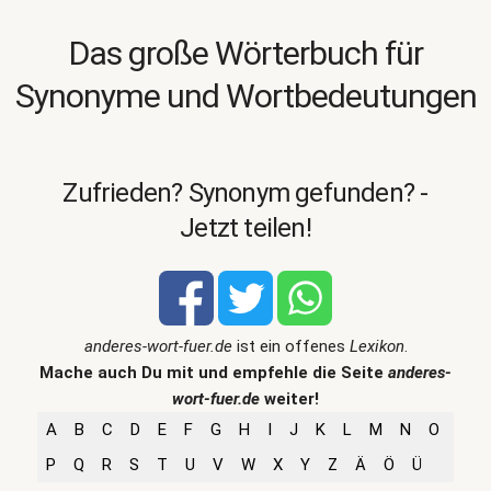
Das große Wörterbuch für
Synonyme und Wortbedeutungen
Zufrieden? Synonym gefunden? -
Jetzt teilen!
anderes-wort-fuer.de
ist ein offenes
Lexikon
.
Mache auch Du mit und empfehle die Seite
anderes-
wort-fuer.de
weiter!
A
B
C
D
E
F
G
H
I
J
K
L
M
N
O
P
Q
R
S
T
U
V
W
X
Y
Z
Ä
Ö
Ü