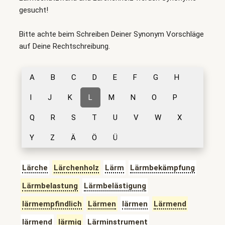
gesucht!
Bitte achte beim Schreiben Deiner Synonym Vorschläge
auf Deine Rechtschreibung.
A
B
C
D
E
F
G
H
I
J
K
L
M
N
O
P
Q
R
S
T
U
V
W
X
Y
Z
Ä
Ö
Ü
Lärche
Lärchenholz
Lärm
Lärmbekämpfung
Lärmbelastung
Lärmbelästigung
lärmempfindlich
Lärmen
lärmen
Lärmend
lärmend
lärmig
Lärminstrument