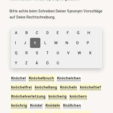
Bitte achte beim Schreiben Deiner Synonym Vorschläge
auf Deine Rechtschreibung.
A
B
C
D
E
F
G
H
I
J
K
L
M
N
O
P
Q
R
S
T
U
V
W
X
Y
Z
Ä
Ö
Ü
Knöchel
Knöchelbruch
Knöchelchen
knöchelfrei
knöchellang
Knöcheln
knöcheltief
Knöchelverletzung
knöcherig
knöchern
knöchrig
Knödel
Knödeln
Knöllchen