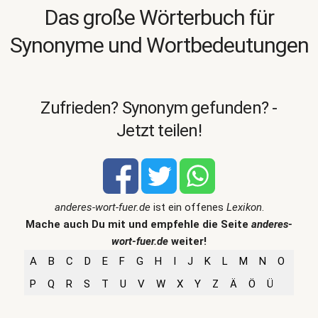
Das große Wörterbuch für
Synonyme und Wortbedeutungen
Zufrieden? Synonym gefunden? -
Jetzt teilen!
anderes-wort-fuer.de
ist ein offenes
Lexikon
.
Mache auch Du mit und empfehle die Seite
anderes-
wort-fuer.de
weiter!
A
B
C
D
E
F
G
H
I
J
K
L
M
N
O
P
Q
R
S
T
U
V
W
X
Y
Z
Ä
Ö
Ü