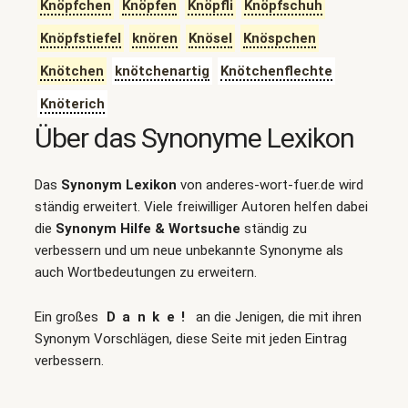
Knöpfchen
Knöpfen
Knöpfli
Knöpfschuh
Knöpfstiefel
knören
Knösel
Knöspchen
Knötchen
knötchenartig
Knötchenflechte
Knöterich
Über das Synonyme Lexikon
Das
Synonym Lexikon
von anderes-wort-fuer.de wird
ständig erweitert. Viele freiwilliger Autoren helfen dabei
die
Synonym Hilfe & Wortsuche
ständig zu
verbessern und um neue unbekannte Synonyme als
auch Wortbedeutungen zu erweitern.
Ein großes
Danke!
an die Jenigen, die mit ihren
Synonym Vorschlägen, diese Seite mit jeden Eintrag
verbessern.