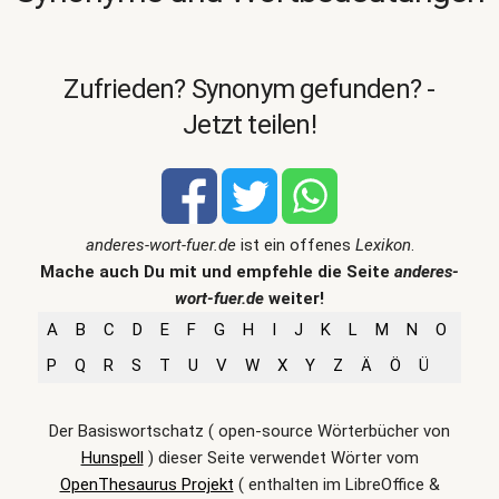
Zufrieden? Synonym gefunden? -
Jetzt teilen!
anderes-wort-fuer.de
ist ein offenes
Lexikon
.
Mache auch Du mit und empfehle die Seite
anderes-
wort-fuer.de
weiter!
A
B
C
D
E
F
G
H
I
J
K
L
M
N
O
P
Q
R
S
T
U
V
W
X
Y
Z
Ä
Ö
Ü
Der Basiswortschatz ( open-source Wörterbücher von
Hunspell
) dieser Seite verwendet Wörter vom
OpenThesaurus Projekt
( enthalten im LibreOffice &