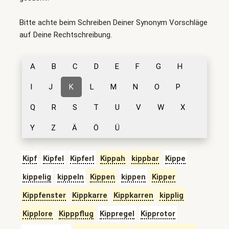
Bitte achte beim Schreiben Deiner Synonym Vorschläge
auf Deine Rechtschreibung.
A
B
C
D
E
F
G
H
I
J
K
L
M
N
O
P
Q
R
S
T
U
V
W
X
Y
Z
Ä
Ö
Ü
Kipf
Kipfel
Kipferl
Kippah
kippbar
Kippe
kippelig
kippeln
Kippen
kippen
Kipper
Kippfenster
Kippkarre
Kippkarren
kipplig
Kipplore
Kipppflug
Kippregel
Kipprotor