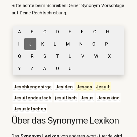
Bitte achte beim Schreiben Deiner Synonym Vorschläge
auf Deine Rechtschreibung.
A
B
C
D
E
F
G
H
I
J
K
L
M
N
O
P
Q
R
S
T
U
V
W
X
Y
Z
Ä
Ö
Ü
Jeschkengebirge
Jesiden
Jesses
Jesuit
Jesuitendeutsch
jesuitisch
Jesus
Jesuskind
Jesuslatschen
Über das Synonyme Lexikon
Das
Synonym Lexikon
von anderes-wort-fuer.de wird