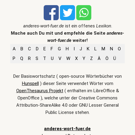
anderes-wort-fuer.de
ist ein offenes
Lexikon
.
Mache auch Du mit und empfehle die Seite
anderes-
wort-fuer.de
weiter!
A
B
C
D
E
F
G
H
I
J
K
L
M
N
O
P
Q
R
S
T
U
V
W
X
Y
Z
Ä
Ö
Ü
Der Basiswortschatz ( open-source Wörterbücher von
Hunspell
) dieser Seite verwendet Wörter vom
OpenThesaurus Projekt
( enthalten im LibreOffice &
OpenOffice ), welche unter der Creative Commons
Attribution-ShareAlike 4.0 oder GNU Lesser General
Public License stehen.
anderes-wort-fuer.de