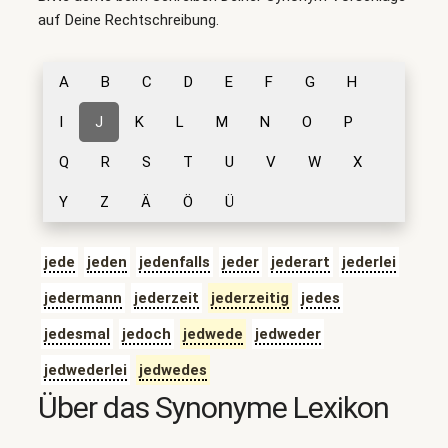
auf Deine Rechtschreibung.
A
B
C
D
E
F
G
H
I
J
K
L
M
N
O
P
Q
R
S
T
U
V
W
X
Y
Z
Ä
Ö
Ü
jede
jeden
jedenfalls
jeder
jederart
jederlei
jedermann
jederzeit
jederzeitig
jedes
jedesmal
jedoch
jedwede
jedweder
jedwederlei
jedwedes
Über das Synonyme Lexikon