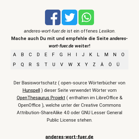
anderes-wort-fuer.de
ist ein offenes
Lexikon
.
Mache auch Du mit und empfehle die Seite
anderes-
wort-fuer.de
weiter!
A
B
C
D
E
F
G
H
I
J
K
L
M
N
O
P
Q
R
S
T
U
V
W
X
Y
Z
Ä
Ö
Ü
Der Basiswortschatz ( open-source Wörterbücher von
Hunspell
) dieser Seite verwendet Wörter vom
OpenThesaurus Projekt
( enthalten im LibreOffice &
OpenOffice ), welche unter der Creative Commons
Attribution-ShareAlike 4.0 oder GNU Lesser General
Public License stehen.
anderes-wort-fuer.de