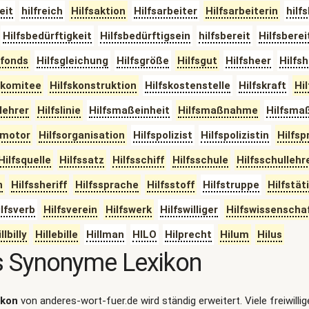
eit
hilfreich
Hilfsaktion
Hilfsarbeiter
Hilfsarbeiterin
hilf
Hilfsbedürftigkeit
Hilfsbedürftigsein
hilfsbereit
Hilfsbere
sfonds
Hilfsgleichung
Hilfsgröße
Hilfsgut
Hilfsheer
Hilfsh
skomitee
Hilfskonstruktion
Hilfskostenstelle
Hilfskraft
Hi
slehrer
Hilfslinie
Hilfsmaßeinheit
Hilfsmaßnahme
Hilfsma
smotor
Hilfsorganisation
Hilfspolizist
Hilfspolizistin
Hilfsp
Hilfsquelle
Hilfssatz
Hilfsschiff
Hilfsschule
Hilfsschullehr
n
Hilfssheriff
Hilfssprache
Hilfsstoff
Hilfstruppe
Hilfstät
lfsverb
Hilfsverein
Hilfswerk
Hilfswilliger
Hilfswissenscha
llbilly
Hillebille
Hillman
HILO
Hilprecht
Hilum
Hilus
s Synonyme Lexikon
ikon
von anderes-wort-fuer.de wird ständig erweitert. Viele freiwilli