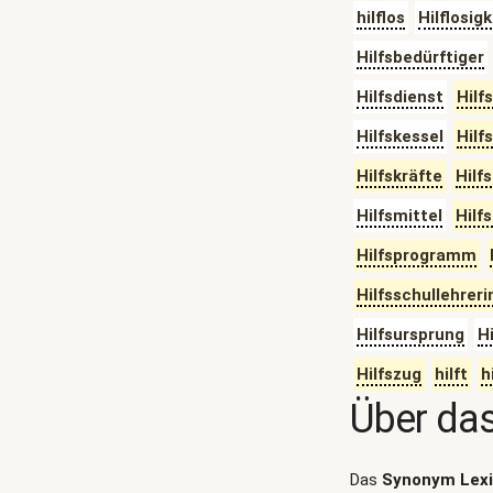
hilflos
Hilflosigk
Hilfsbedürftiger
Hilfsdienst
Hilf
Hilfskessel
Hilf
Hilfskräfte
Hilf
Hilfsmittel
Hilf
Hilfsprogramm
Hilfsschullehreri
Hilfsursprung
Hi
Hilfszug
hilft
hi
Über da
Das
Synonym Lex