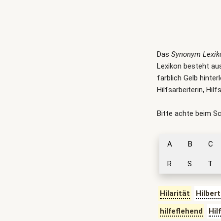
Das
Synonym Lexik
Lexikon besteht aus
farblich Gelb hinter
Hilfsarbeiterin, Hi
Bitte achte beim S
A
B
C
R
S
T
Hilarität
Hilbert
hilfeflehend
Hil