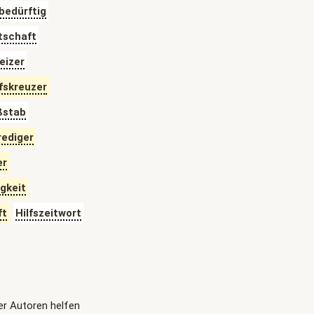
sbedürftig
itschaft
eizer
lfskreuzer
ßstab
rediger
er
igkeit
ft
Hilfszeitwort
ger Autoren helfen