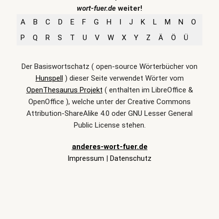
wort-fuer.de
weiter!
A
B
C
D
E
F
G
H
I
J
K
L
M
N
O
P
Q
R
S
T
U
V
W
X
Y
Z
Ä
Ö
Ü
Der Basiswortschatz ( open-source Wörterbücher von
Hunspell
) dieser Seite verwendet Wörter vom
OpenThesaurus Projekt
( enthalten im LibreOffice &
OpenOffice ), welche unter der Creative Commons
Attribution-ShareAlike 4.0 oder GNU Lesser General
Public License stehen.
anderes-wort-fuer.de
Impressum
|
Datenschutz