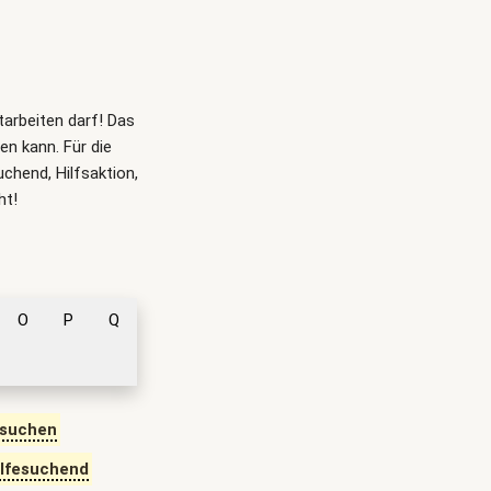
itarbeiten darf! Das
n kann. Für die
uchend, Hilfsaktion,
ht!
O
P
Q
rsuchen
ilfesuchend