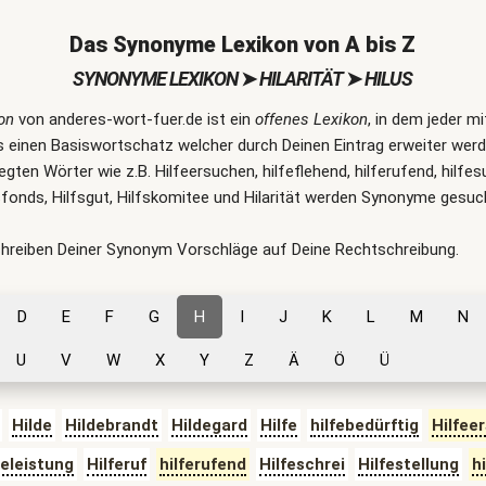
Das Synonyme Lexikon von A bis Z
SYNONYME LEXIKON
➤
HILARITÄT
➤
HILUS
on
von anderes-wort-fuer.de ist ein
offenes Lexikon
, in dem jeder m
 einen Basiswortschatz welcher durch Deinen Eintrag erweiter werde
legten Wörter wie z.B. Hilfeersuchen, hilfeflehend, hilferufend, hilfes
lfsfonds, Hilfsgut, Hilfskomitee und Hilarität werden Synonyme gesuc
chreiben Deiner Synonym Vorschläge auf Deine Rechtschreibung.
D
E
F
G
H
I
J
K
L
M
N
U
V
W
X
Y
Z
Ä
Ö
Ü
Hilde
Hildebrandt
Hildegard
Hilfe
hilfebedürftig
Hilfee
feleistung
Hilferuf
hilferufend
Hilfeschrei
Hilfestellung
h