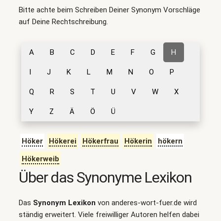
Bitte achte beim Schreiben Deiner Synonym Vorschläge
auf Deine Rechtschreibung.
A
B
C
D
E
F
G
H
I
J
K
L
M
N
O
P
Q
R
S
T
U
V
W
X
Y
Z
Ä
Ö
Ü
Höker
Hökerei
Hökerfrau
Hökerin
hökern
Hökerweib
Über das Synonyme Lexikon
Das
Synonym Lexikon
von anderes-wort-fuer.de wird
ständig erweitert. Viele freiwilliger Autoren helfen dabei