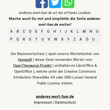
anderes-wort-fuer.de
ist ein offenes
Lexikon
.
Mache auch Du mit und empfehle die Seite
anderes-
wort-fuer.de
weiter!
A
B
C
D
E
F
G
H
I
J
K
L
M
N
O
P
Q
R
S
T
U
V
W
X
Y
Z
Ä
Ö
Ü
Der Basiswortschatz ( open-source Wörterbücher von
Hunspell
) dieser Seite verwendet Wörter vom
OpenThesaurus Projekt
( enthalten im LibreOffice &
OpenOffice ), welche unter der Creative Commons
Attribution-ShareAlike 4.0 oder GNU Lesser General
Public License stehen.
anderes-wort-fuer.de
Impressum
|
Datenschutz