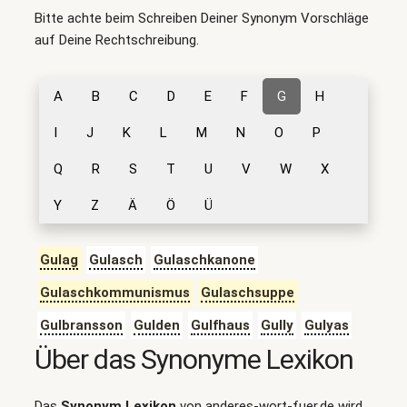
Bitte achte beim Schreiben Deiner Synonym Vorschläge
auf Deine Rechtschreibung.
A
B
C
D
E
F
G
H
I
J
K
L
M
N
O
P
Q
R
S
T
U
V
W
X
Y
Z
Ä
Ö
Ü
Gulag
Gulasch
Gulaschkanone
Gulaschkommunismus
Gulaschsuppe
Gulbransson
Gulden
Gulfhaus
Gully
Gulyas
Über das Synonyme Lexikon
Das
Synonym Lexikon
von anderes-wort-fuer.de wird