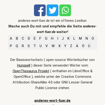
anderes-wort-fuer.de
ist ein offenes
Lexikon
.
Mache auch Du mit und empfehle die Seite
anderes-
wort-fuer.de
weiter!
A
B
C
D
E
F
G
H
I
J
K
L
M
N
O
P
Q
R
S
T
U
V
W
X
Y
Z
Ä
Ö
Ü
Der Basiswortschatz ( open-source Wörterbücher von
Hunspell
) dieser Seite verwendet Wörter vom
OpenThesaurus Projekt
( enthalten im LibreOffice &
OpenOffice ), welche unter der Creative Commons
Attribution-ShareAlike 4.0 oder GNU Lesser General
Public License stehen.
anderes-wort-fuer.de