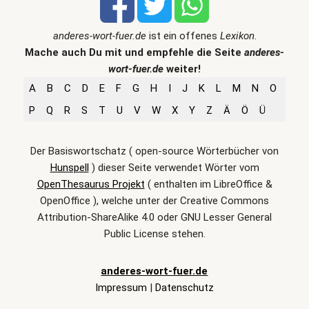
anderes-wort-fuer.de
ist ein offenes
Lexikon
.
Mache auch Du mit und empfehle die Seite
anderes-
wort-fuer.de
weiter!
A
B
C
D
E
F
G
H
I
J
K
L
M
N
O
P
Q
R
S
T
U
V
W
X
Y
Z
Ä
Ö
Ü
Der Basiswortschatz ( open-source Wörterbücher von
Hunspell
) dieser Seite verwendet Wörter vom
OpenThesaurus Projekt
( enthalten im LibreOffice &
OpenOffice ), welche unter der Creative Commons
Attribution-ShareAlike 4.0 oder GNU Lesser General
Public License stehen.
anderes-wort-fuer.de
Impressum
|
Datenschutz