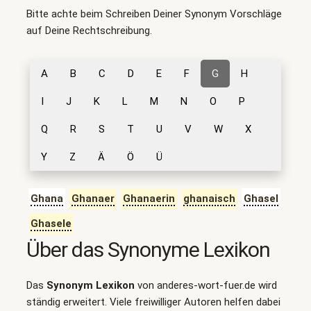
Bitte achte beim Schreiben Deiner Synonym Vorschläge
auf Deine Rechtschreibung.
A
B
C
D
E
F
G
H
I
J
K
L
M
N
O
P
Q
R
S
T
U
V
W
X
Y
Z
Ä
Ö
Ü
Ghana
Ghanaer
Ghanaerin
ghanaisch
Ghasel
Ghasele
Über das Synonyme Lexikon
Das
Synonym Lexikon
von anderes-wort-fuer.de wird
ständig erweitert. Viele freiwilliger Autoren helfen dabei