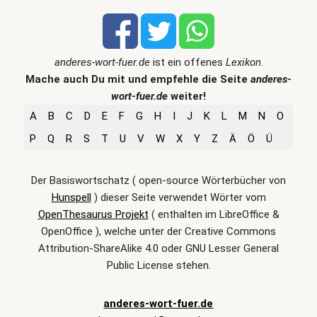
anderes-wort-fuer.de
ist ein offenes
Lexikon
.
Mache auch Du mit und empfehle die Seite
anderes-
wort-fuer.de
weiter!
A
B
C
D
E
F
G
H
I
J
K
L
M
N
O
P
Q
R
S
T
U
V
W
X
Y
Z
Ä
Ö
Ü
Der Basiswortschatz ( open-source Wörterbücher von
Hunspell
) dieser Seite verwendet Wörter vom
OpenThesaurus Projekt
( enthalten im LibreOffice &
OpenOffice ), welche unter der Creative Commons
Attribution-ShareAlike 4.0 oder GNU Lesser General
Public License stehen.
anderes-wort-fuer.de