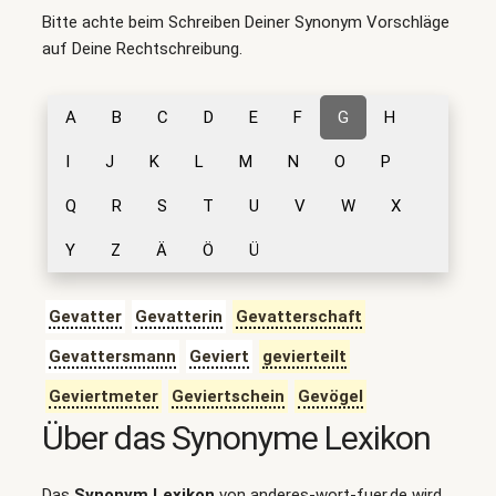
Bitte achte beim Schreiben Deiner Synonym Vorschläge
auf Deine Rechtschreibung.
A
B
C
D
E
F
G
H
I
J
K
L
M
N
O
P
Q
R
S
T
U
V
W
X
Y
Z
Ä
Ö
Ü
Gevatter
Gevatterin
Gevatterschaft
Gevattersmann
Geviert
gevierteilt
Geviertmeter
Geviertschein
Gevögel
Über das Synonyme Lexikon
Das
Synonym Lexikon
von anderes-wort-fuer.de wird