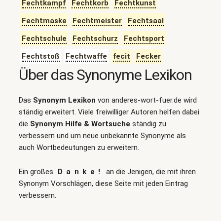
Fechtkampf
Fechtkorb
Fechtkunst
Fechtmaske
Fechtmeister
Fechtsaal
Fechtschule
Fechtschurz
Fechtsport
Fechtstoß
Fechtwaffe
fecit
Fecker
Über das Synonyme Lexikon
Das
Synonym Lexikon
von anderes-wort-fuer.de wird
ständig erweitert. Viele freiwilliger Autoren helfen dabei
die
Synonym Hilfe & Wortsuche
ständig zu
verbessern und um neue unbekannte Synonyme als
auch Wortbedeutungen zu erweitern.
Ein großes
Danke!
an die Jenigen, die mit ihren
Synonym Vorschlägen, diese Seite mit jeden Eintrag
verbessern.