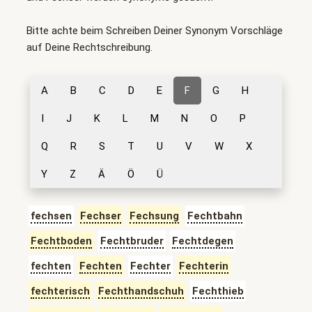
Bitte achte beim Schreiben Deiner Synonym Vorschläge
auf Deine Rechtschreibung.
A
B
C
D
E
F
G
H
I
J
K
L
M
N
O
P
Q
R
S
T
U
V
W
X
Y
Z
Ä
Ö
Ü
fechsen
Fechser
Fechsung
Fechtbahn
Fechtboden
Fechtbruder
Fechtdegen
fechten
Fechten
Fechter
Fechterin
fechterisch
Fechthandschuh
Fechthieb