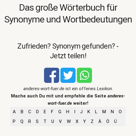
Das große Wörterbuch für
Synonyme und Wortbedeutungen
Zufrieden? Synonym gefunden? -
Jetzt teilen!
anderes-wort-fuer.de
ist ein offenes
Lexikon
.
Mache auch Du mit und empfehle die Seite
anderes-
wort-fuer.de
weiter!
A
B
C
D
E
F
G
H
I
J
K
L
M
N
O
P
Q
R
S
T
U
V
W
X
Y
Z
Ä
Ö
Ü