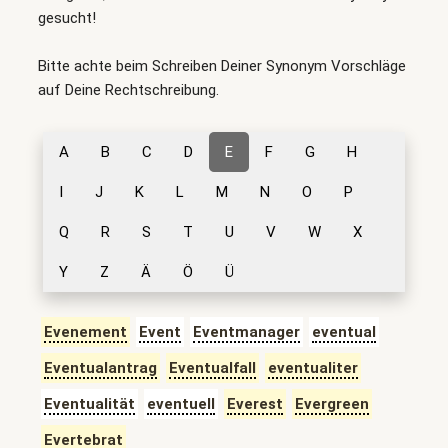
gesucht!
Bitte achte beim Schreiben Deiner Synonym Vorschläge
auf Deine Rechtschreibung.
A
B
C
D
E
F
G
H
I
J
K
L
M
N
O
P
Q
R
S
T
U
V
W
X
Y
Z
Ä
Ö
Ü
Evenement
Event
Eventmanager
eventual
Eventualantrag
Eventualfall
eventualiter
Eventualität
eventuell
Everest
Evergreen
Evertebrat