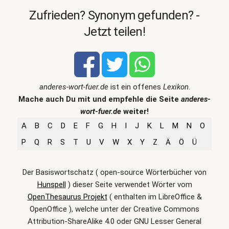
Zufrieden? Synonym gefunden? -
Jetzt teilen!
anderes-wort-fuer.de
ist ein offenes
Lexikon
.
Mache auch Du mit und empfehle die Seite
anderes-
wort-fuer.de
weiter!
A
B
C
D
E
F
G
H
I
J
K
L
M
N
O
P
Q
R
S
T
U
V
W
X
Y
Z
Ä
Ö
Ü
Der Basiswortschatz ( open-source Wörterbücher von
Hunspell
) dieser Seite verwendet Wörter vom
OpenThesaurus Projekt
( enthalten im LibreOffice &
OpenOffice ), welche unter der Creative Commons
Attribution-ShareAlike 4.0 oder GNU Lesser General