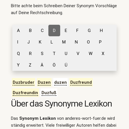
Bitte achte beim Schreiben Deiner Synonym Vorschläge
auf Deine Rechtschreibung.
A
B
C
D
E
F
G
H
I
J
K
L
M
N
O
P
Q
R
S
T
U
V
W
X
Y
Z
Ä
Ö
Ü
Duzbruder
Duzen
duzen
Duzfreund
Duzfreundin
Duzfuß
Über das Synonyme Lexikon
Das
Synonym Lexikon
von anderes-wort-fuer.de wird
ständig erweitert. Viele freiwilliger Autoren helfen dabei