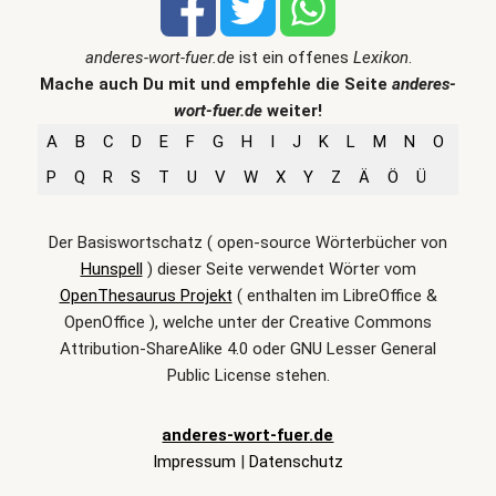
anderes-wort-fuer.de
ist ein offenes
Lexikon
.
Mache auch Du mit und empfehle die Seite
anderes-
wort-fuer.de
weiter!
A
B
C
D
E
F
G
H
I
J
K
L
M
N
O
P
Q
R
S
T
U
V
W
X
Y
Z
Ä
Ö
Ü
Der Basiswortschatz ( open-source Wörterbücher von
Hunspell
) dieser Seite verwendet Wörter vom
OpenThesaurus Projekt
( enthalten im LibreOffice &
OpenOffice ), welche unter der Creative Commons
Attribution-ShareAlike 4.0 oder GNU Lesser General
Public License stehen.
anderes-wort-fuer.de
Impressum
|
Datenschutz