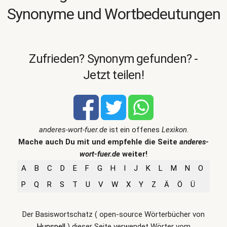
Synonyme und Wortbedeutungen
Zufrieden? Synonym gefunden? -
Jetzt teilen!
anderes-wort-fuer.de
ist ein offenes
Lexikon
.
Mache auch Du mit und empfehle die Seite
anderes-
wort-fuer.de
weiter!
A
B
C
D
E
F
G
H
I
J
K
L
M
N
O
P
Q
R
S
T
U
V
W
X
Y
Z
Ä
Ö
Ü
Der Basiswortschatz ( open-source Wörterbücher von
Hunspell
) dieser Seite verwendet Wörter vom