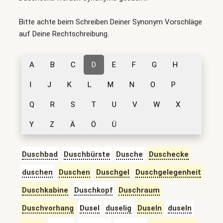
Bitte achte beim Schreiben Deiner Synonym Vorschläge
auf Deine Rechtschreibung.
A
B
C
D
E
F
G
H
I
J
K
L
M
N
O
P
Q
R
S
T
U
V
W
X
Y
Z
Ä
Ö
Ü
Duschbad
Duschbürste
Dusche
Duschecke
duschen
Duschen
Duschgel
Duschgelegenheit
Duschkabine
Duschkopf
Duschraum
Duschvorhang
Dusel
duselig
Duseln
duseln