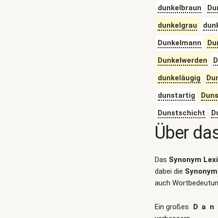
dunkelbraun
Du
dunkelgrau
dun
Dunkelmann
Du
Dunkelwerden
D
dunkeläugig
Du
dunstartig
Duns
Dunstschicht
D
Über da
Das
Synonym Lex
dabei die
Synonym 
auch Wortbedeutung
Ein großes
Dan