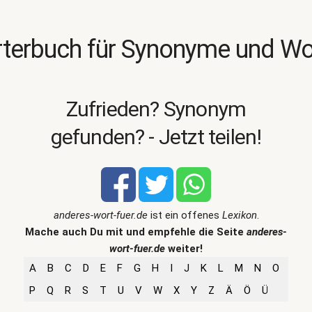
terbuch für Synonyme und W
Zufrieden? Synonym
gefunden? - Jetzt teilen!
anderes-wort-fuer.de
ist ein offenes
Lexikon
.
Mache auch Du mit und empfehle die Seite
anderes-
wort-fuer.de
weiter!
A
B
C
D
E
F
G
H
I
J
K
L
M
N
O
P
Q
R
S
T
U
V
W
X
Y
Z
Ä
Ö
Ü