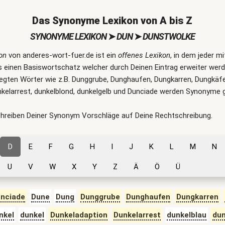
Das Synonyme Lexikon von A bis Z
SYNONYME LEXIKON
➤
DUN
➤
DUNSTWOLKE
on
von anderes-wort-fuer.de ist ein
offenes Lexikon
, in dem jeder m
 einen Basiswortschatz welcher durch Deinen Eintrag erweiter werde
rlegten Wörter wie z.B. Dunggrube, Dunghaufen, Dungkarren, Dungkäfe
nkelarrest, dunkelblond, dunkelgelb und Dunciade werden Synonyme 
chreiben Deiner Synonym Vorschläge auf Deine Rechtschreibung.
D
E
F
G
H
I
J
K
L
M
N
U
V
W
X
Y
Z
Ä
Ö
Ü
nciade
Dune
Dung
Dunggrube
Dunghaufen
Dungkarren
nkel
dunkel
Dunkeladaption
Dunkelarrest
dunkelblau
dun