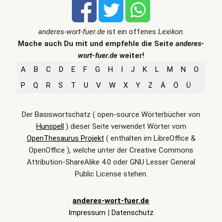
anderes-wort-fuer.de
ist ein offenes
Lexikon
.
Mache auch Du mit und empfehle die Seite
anderes-
wort-fuer.de
weiter!
A
B
C
D
E
F
G
H
I
J
K
L
M
N
O
P
Q
R
S
T
U
V
W
X
Y
Z
Ä
Ö
Ü
Der Basiswortschatz ( open-source Wörterbücher von
Hunspell
) dieser Seite verwendet Wörter vom
OpenThesaurus Projekt
( enthalten im LibreOffice &
OpenOffice ), welche unter der Creative Commons
Attribution-ShareAlike 4.0 oder GNU Lesser General
Public License stehen.
anderes-wort-fuer.de
Impressum
|
Datenschutz