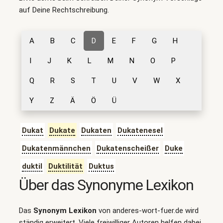
auf Deine Rechtschreibung.
A
B
C
D
E
F
G
H
I
J
K
L
M
N
O
P
Q
R
S
T
U
V
W
X
Y
Z
Ä
Ö
Ü
Dukat
Dukate
Dukaten
Dukatenesel
Dukatenmännchen
Dukatenscheißer
Duke
duktil
Duktilität
Duktus
Über das Synonyme Lexikon
Das
Synonym Lexikon
von anderes-wort-fuer.de wird
ständig erweitert. Viele freiwilliger Autoren helfen dabei