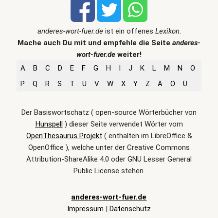
anderes-wort-fuer.de
ist ein offenes
Lexikon
.
Mache auch Du mit und empfehle die Seite
anderes-
wort-fuer.de
weiter!
A
B
C
D
E
F
G
H
I
J
K
L
M
N
O
P
Q
R
S
T
U
V
W
X
Y
Z
Ä
Ö
Ü
Der Basiswortschatz ( open-source Wörterbücher von
Hunspell
) dieser Seite verwendet Wörter vom
OpenThesaurus Projekt
( enthalten im LibreOffice &
OpenOffice ), welche unter der Creative Commons
Attribution-ShareAlike 4.0 oder GNU Lesser General
Public License stehen.
anderes-wort-fuer.de
Impressum
|
Datenschutz