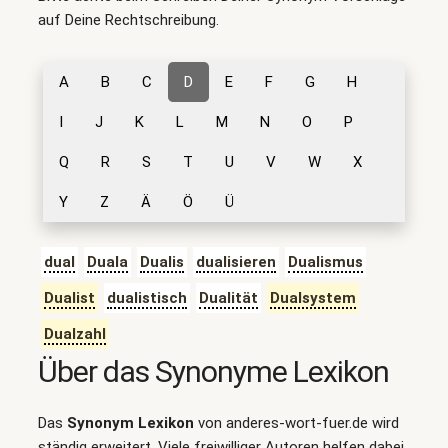
auf Deine Rechtschreibung.
A
B
C
D
E
F
G
H
I
J
K
L
M
N
O
P
Q
R
S
T
U
V
W
X
Y
Z
Ä
Ö
Ü
dual
Duala
Dualis
dualisieren
Dualismus
Dualist
dualistisch
Dualität
Dualsystem
Dualzahl
Über das Synonyme Lexikon
Das
Synonym Lexikon
von anderes-wort-fuer.de wird
ständig erweitert. Viele freiwilliger Autoren helfen dabei