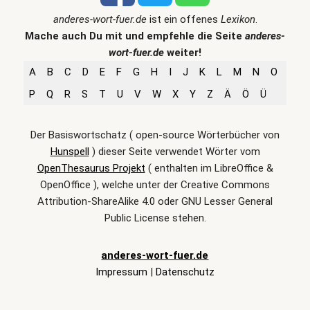
anderes-wort-fuer.de
ist ein offenes
Lexikon
.
Mache auch Du mit und empfehle die Seite
anderes-
wort-fuer.de
weiter!
A
B
C
D
E
F
G
H
I
J
K
L
M
N
O
P
Q
R
S
T
U
V
W
X
Y
Z
Ä
Ö
Ü
Der Basiswortschatz ( open-source Wörterbücher von
Hunspell
) dieser Seite verwendet Wörter vom
OpenThesaurus Projekt
( enthalten im LibreOffice &
OpenOffice ), welche unter der Creative Commons
Attribution-ShareAlike 4.0 oder GNU Lesser General
Public License stehen.
anderes-wort-fuer.de
Impressum
|
Datenschutz