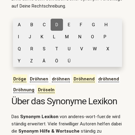
auf Deine Rechtschreibung.
A
B
C
D
E
F
G
H
I
J
K
L
M
N
O
P
Q
R
S
T
U
V
W
X
Y
Z
Ä
Ö
Ü
Dröge
Dröhnen
dröhnen
Dröhnend
dröhnend
Dröhnung
Dröseln
Über das Synonyme Lexikon
Das
Synonym Lexikon
von anderes-wort-fuer.de wird
ständig erweitert. Viele freiwilliger Autoren helfen dabei
die
Synonym Hilfe & Wortsuche
ständig zu