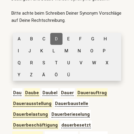
Bitte achte beim Schreiben Deiner Synonym Vorschläge
auf Deine Rechtschreibung.
A
B
C
D
E
F
G
H
I
J
K
L
M
N
O
P
Q
R
S
T
U
V
W
X
Y
Z
Ä
Ö
Ü
Dau
Daube
Daubel
Dauer
Dauerauftrag
Dauerausstellung
Dauerbaustelle
Dauerbelastung
Dauerberieselung
Dauerbeschäftigung
dauerbesetzt