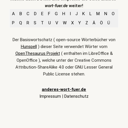
wort-fuer.de
weiter!
A
B
C
D
E
F
G
H
I
J
K
L
M
N
O
P
Q
R
S
T
U
V
W
X
Y
Z
Ä
Ö
Ü
Der Basiswortschatz ( open-source Wörterbücher von
Hunspell
) dieser Seite verwendet Wörter vom
OpenThesaurus Projekt
( enthalten im LibreOffice &
OpenOffice ), welche unter der Creative Commons
Attribution-ShareAlike 4.0 oder GNU Lesser General
Public License stehen.
anderes-wort-fuer.de
Impressum
|
Datenschutz