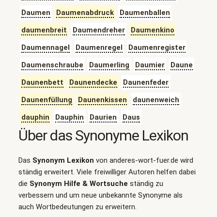
Daumen
Daumenabdruck
Daumenballen
daumenbreit
Daumendreher
Daumenkino
Daumennagel
Daumenregel
Daumenregister
Daumenschraube
Daumerling
Daumier
Daune
Daunenbett
Daunendecke
Daunenfeder
Daunenfüllung
Daunenkissen
daunenweich
dauphin
Dauphin
Daurien
Daus
Über das Synonyme Lexikon
Das
Synonym Lexikon
von anderes-wort-fuer.de wird
ständig erweitert. Viele freiwilliger Autoren helfen dabei
die
Synonym Hilfe & Wortsuche
ständig zu
verbessern und um neue unbekannte Synonyme als
auch Wortbedeutungen zu erweitern.