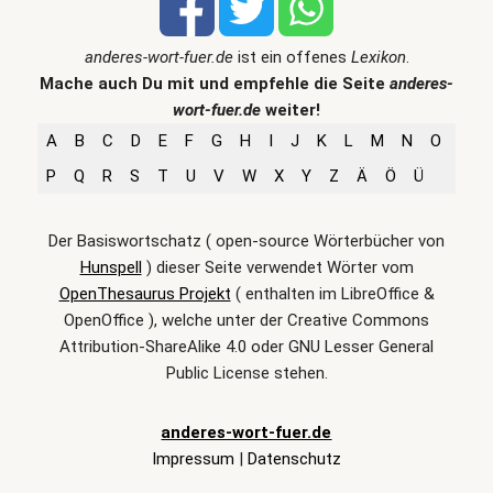
anderes-wort-fuer.de
ist ein offenes
Lexikon
.
Mache auch Du mit und empfehle die Seite
anderes-
wort-fuer.de
weiter!
A
B
C
D
E
F
G
H
I
J
K
L
M
N
O
P
Q
R
S
T
U
V
W
X
Y
Z
Ä
Ö
Ü
Der Basiswortschatz ( open-source Wörterbücher von
Hunspell
) dieser Seite verwendet Wörter vom
OpenThesaurus Projekt
( enthalten im LibreOffice &
OpenOffice ), welche unter der Creative Commons
Attribution-ShareAlike 4.0 oder GNU Lesser General
Public License stehen.
anderes-wort-fuer.de
Impressum
|
Datenschutz