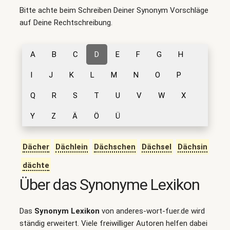
Bitte achte beim Schreiben Deiner Synonym Vorschläge
auf Deine Rechtschreibung.
A
B
C
D
E
F
G
H
I
J
K
L
M
N
O
P
Q
R
S
T
U
V
W
X
Y
Z
Ä
Ö
Ü
Dächer
Dächlein
Dächschen
Dächsel
Dächsin
dächte
Über das Synonyme Lexikon
Das
Synonym Lexikon
von anderes-wort-fuer.de wird
ständig erweitert. Viele freiwilliger Autoren helfen dabei