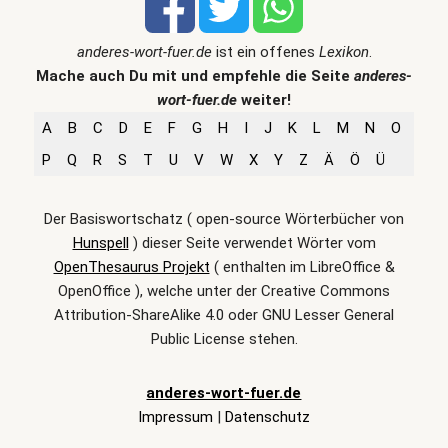
anderes-wort-fuer.de
ist ein offenes
Lexikon
.
Mache auch Du mit und empfehle die Seite
anderes-
wort-fuer.de
weiter!
A
B
C
D
E
F
G
H
I
J
K
L
M
N
O
P
Q
R
S
T
U
V
W
X
Y
Z
Ä
Ö
Ü
Der Basiswortschatz ( open-source Wörterbücher von
Hunspell
) dieser Seite verwendet Wörter vom
OpenThesaurus Projekt
( enthalten im LibreOffice &
OpenOffice ), welche unter der Creative Commons
Attribution-ShareAlike 4.0 oder GNU Lesser General
Public License stehen.
anderes-wort-fuer.de
Impressum
|
Datenschutz