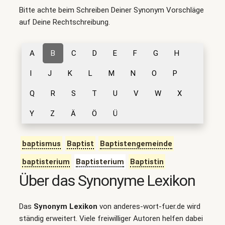
Bitte achte beim Schreiben Deiner Synonym Vorschläge
auf Deine Rechtschreibung.
A
B
C
D
E
F
G
H
I
J
K
L
M
N
O
P
Q
R
S
T
U
V
W
X
Y
Z
Ä
Ö
Ü
baptismus
Baptist
Baptistengemeinde
baptisterium
Baptisterium
Baptistin
Über das Synonyme Lexikon
Das
Synonym Lexikon
von anderes-wort-fuer.de wird
ständig erweitert. Viele freiwilliger Autoren helfen dabei