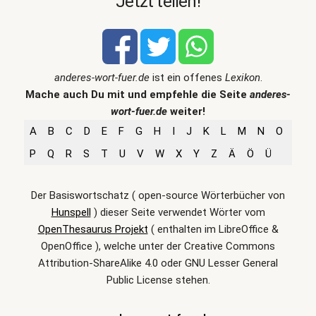
Jetzt teilen!
anderes-wort-fuer.de
ist ein offenes
Lexikon
.
Mache auch Du mit und empfehle die Seite
anderes-
wort-fuer.de
weiter!
A
B
C
D
E
F
G
H
I
J
K
L
M
N
O
P
Q
R
S
T
U
V
W
X
Y
Z
Ä
Ö
Ü
Der Basiswortschatz ( open-source Wörterbücher von
Hunspell
) dieser Seite verwendet Wörter vom
OpenThesaurus Projekt
( enthalten im LibreOffice &
OpenOffice ), welche unter der Creative Commons
Attribution-ShareAlike 4.0 oder GNU Lesser General
Public License stehen.