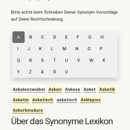
Bitte achte beim Schreiben Deiner Synonym Vorschläge
auf Deine Rechtschreibung.
A
B
C
D
E
F
G
H
I
J
K
L
M
N
O
P
Q
R
S
T
U
V
W
X
Y
Z
Ä
Ö
Ü
Askalonzwiebel
Askari
Askese
Asket
Asketik
Asketin
Asketisch
asketisch
Asklepios
Askorbinsäure
Über das Synonyme Lexikon