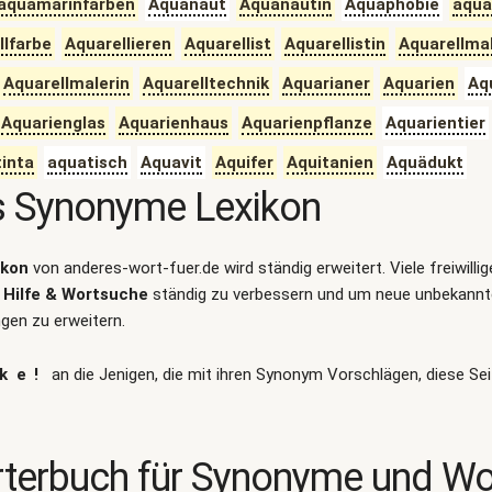
aquamarinfarben
Aquanaut
Aquanautin
Aquaphobie
aqua
llfarbe
Aquarellieren
Aquarellist
Aquarellistin
Aquarellma
Aquarellmalerin
Aquarelltechnik
Aquarianer
Aquarien
Aq
Aquarienglas
Aquarienhaus
Aquarienpflanze
Aquarientier
inta
aquatisch
Aquavit
Aquifer
Aquitanien
Aquädukt
s Synonyme Lexikon
ikon
von anderes-wort-fuer.de wird ständig erweitert. Viele freiwilli
Hilfe & Wortsuche
ständig zu verbessern und um neue unbekann
en zu erweitern.
ke!
an die Jenigen, die mit ihren Synonym Vorschlägen, diese Sei
terbuch für Synonyme und W