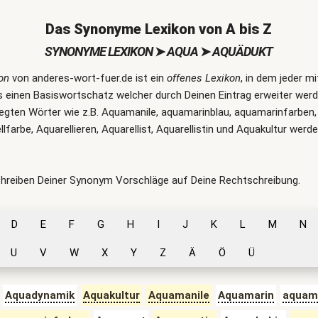
Das Synonyme Lexikon von A bis Z
SYNONYME LEXIKON
➤
AQUA
➤
AQUÄDUKT
on
von anderes-wort-fuer.de ist ein
offenes Lexikon
, in dem jeder m
 einen Basiswortschatz welcher durch Deinen Eintrag erweiter werde
rlegten Wörter wie z.B. Aquamanile, aquamarinblau, aquamarinfarben,
llfarbe, Aquarellieren, Aquarellist, Aquarellistin und Aquakultur we
chreiben Deiner Synonym Vorschläge auf Deine Rechtschreibung.
D
E
F
G
H
I
J
K
L
M
N
U
V
W
X
Y
Z
Ä
Ö
Ü
Aquadynamik
Aquakultur
Aquamanile
Aquamarin
aquam