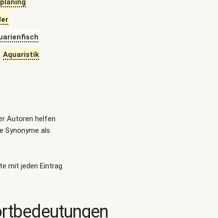
planing
ler
uarienfisch
Aquaristik
ger Autoren helfen
te Synonyme als
te mit jeden Eintrag
ortbedeutungen