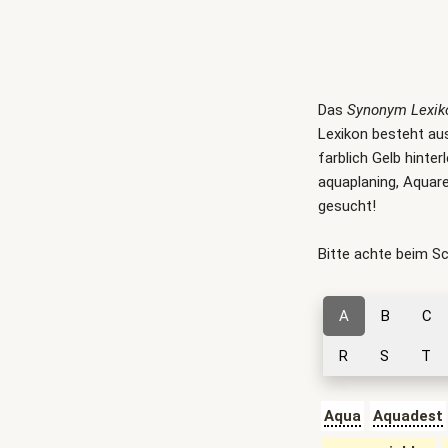
Das
Synonym Lexik
Lexikon besteht aus
farblich Gelb hinte
aquaplaning, Aquare
gesucht!
Bitte achte beim S
A
B
C
R
S
T
Aqua
Aquadest