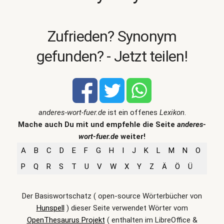
Zufrieden? Synonym
gefunden? - Jetzt teilen!
anderes-wort-fuer.de
ist ein offenes
Lexikon
.
Mache auch Du mit und empfehle die Seite
anderes-
wort-fuer.de
weiter!
A
B
C
D
E
F
G
H
I
J
K
L
M
N
O
P
Q
R
S
T
U
V
W
X
Y
Z
Ä
Ö
Ü
Der Basiswortschatz ( open-source Wörterbücher von
Hunspell
) dieser Seite verwendet Wörter vom
OpenThesaurus Projekt
( enthalten im LibreOffice &