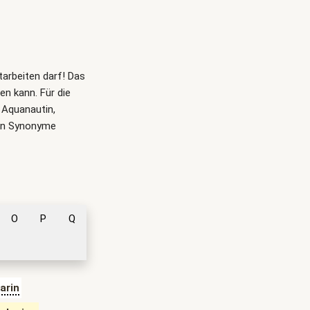
itarbeiten darf! Das
n kann. Für die
 Aquanautin,
rden Synonyme
O
P
Q
arin