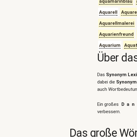
aquamarinblau
Aquarell
Aquare
Aquarellmalerei
Aquarienfreund
Aquarium
Aquat
Über da
Das
Synonym Lex
dabei die
Synonym 
auch Wortbedeutung
Ein großes
Dan
verbessern.
Das große Wör