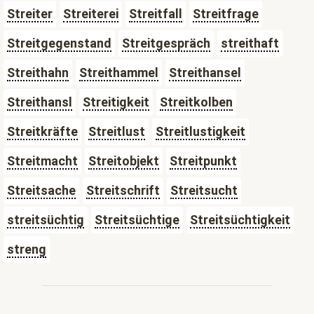
Streiter
Streiterei
Streitfall
Streitfrage
Streitgegenstand
Streitgespräch
streithaft
Streithahn
Streithammel
Streithansel
Streithansl
Streitigkeit
Streitkolben
Streitkräfte
Streitlust
Streitlustigkeit
Streitmacht
Streitobjekt
Streitpunkt
Streitsache
Streitschrift
Streitsucht
streitsüchtig
Streitsüchtige
Streitsüchtigkeit
streng