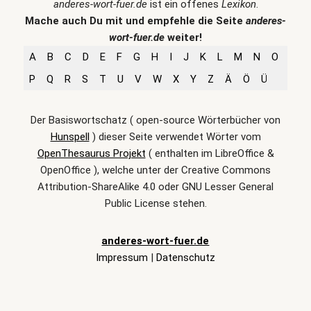
anderes-wort-fuer.de
ist ein offenes
Lexikon
.
Mache auch Du mit und empfehle die Seite
anderes-
wort-fuer.de
weiter!
A
B
C
D
E
F
G
H
I
J
K
L
M
N
O
P
Q
R
S
T
U
V
W
X
Y
Z
Ä
Ö
Ü
Der Basiswortschatz ( open-source Wörterbücher von
Hunspell
) dieser Seite verwendet Wörter vom
OpenThesaurus Projekt
( enthalten im LibreOffice &
OpenOffice ), welche unter der Creative Commons
Attribution-ShareAlike 4.0 oder GNU Lesser General
Public License stehen.
anderes-wort-fuer.de
Impressum
|
Datenschutz