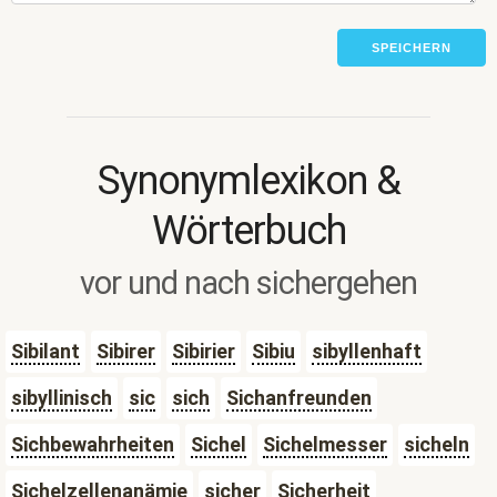
SPEICHERN
Synonymlexikon &
Wörterbuch
vor und nach sichergehen
Sibilant
Sibirer
Sibirier
Sibiu
sibyllenhaft
sibyllinisch
sic
sich
Sichanfreunden
Sichbewahrheiten
Sichel
Sichelmesser
sicheln
Sichelzellenanämie
sicher
Sicherheit