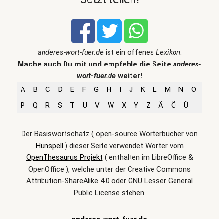
anderes-wort-fuer.de
ist ein offenes
Lexikon
.
Mache auch Du mit und empfehle die Seite
anderes-
wort-fuer.de
weiter!
A
B
C
D
E
F
G
H
I
J
K
L
M
N
O
P
Q
R
S
T
U
V
W
X
Y
Z
Ä
Ö
Ü
Der Basiswortschatz ( open-source Wörterbücher von
Hunspell
) dieser Seite verwendet Wörter vom
OpenThesaurus Projekt
( enthalten im LibreOffice &
OpenOffice ), welche unter der Creative Commons
Attribution-ShareAlike 4.0 oder GNU Lesser General
Public License stehen.