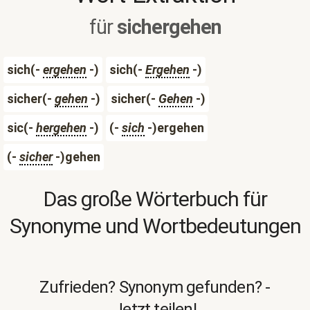
für
sichergehen
sich(-
ergehen
-)
sich(-
Ergehen
-)
sicher(-
gehen
-)
sicher(-
Gehen
-)
sic(-
hergehen
-)
(-
sich
-)ergehen
(-
sicher
-)gehen
Das große Wörterbuch für
Synonyme und Wortbedeutungen
Zufrieden? Synonym gefunden? -
Jetzt teilen!