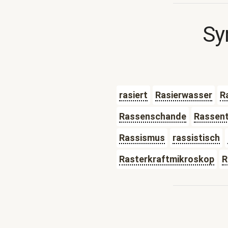
Sy
rasiert
Rasierwasser
R
Rassenschande
Rassent
Rassismus
rassistisch
Rasterkraftmikroskop
R