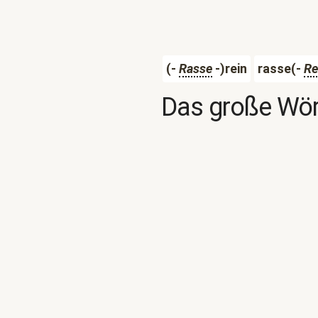
(-
Rasse
-)rein
rasse(-
Re
Das große Wör