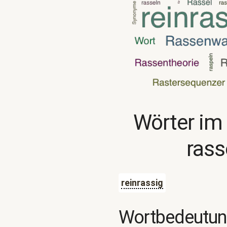
Wörter im
rass
reinrassig
Wortbedeutu