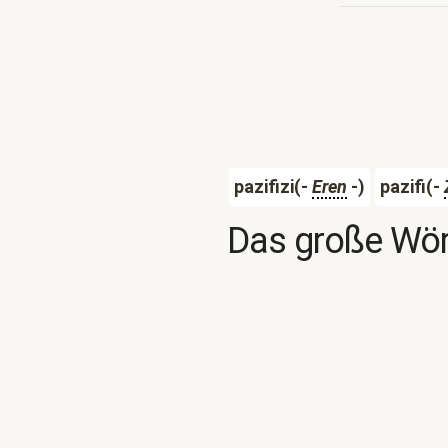
pazifizi(-
Eren
-)
pazifi(-
Das große Wör