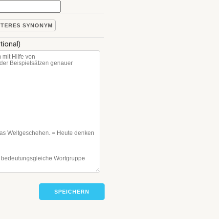
ITERES SYNONYM
tional)
SPEICHERN