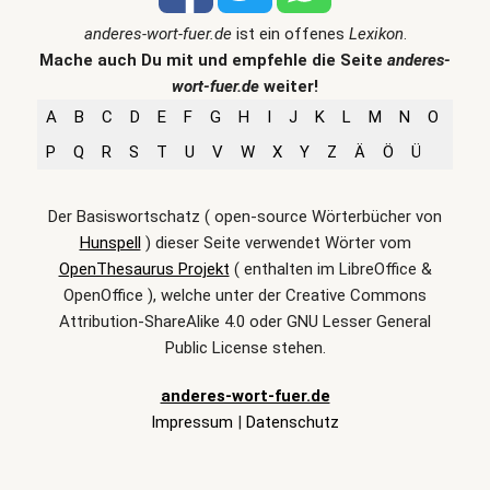
anderes-wort-fuer.de
ist ein offenes
Lexikon
.
Mache auch Du mit und empfehle die Seite
anderes-
wort-fuer.de
weiter!
A
B
C
D
E
F
G
H
I
J
K
L
M
N
O
P
Q
R
S
T
U
V
W
X
Y
Z
Ä
Ö
Ü
Der Basiswortschatz ( open-source Wörterbücher von
Hunspell
) dieser Seite verwendet Wörter vom
OpenThesaurus Projekt
( enthalten im LibreOffice &
OpenOffice ), welche unter der Creative Commons
Attribution-ShareAlike 4.0 oder GNU Lesser General
Public License stehen.
anderes-wort-fuer.de
Impressum
|
Datenschutz