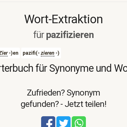
Wort-Extraktion
für
pazifizieren
Zier
-)en
pazifi(-
zieren
-)
terbuch für Synonyme und W
Zufrieden? Synonym
gefunden? - Jetzt teilen!