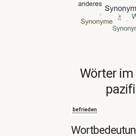
Wörter im
pazif
befrieden
Wortbedeutu