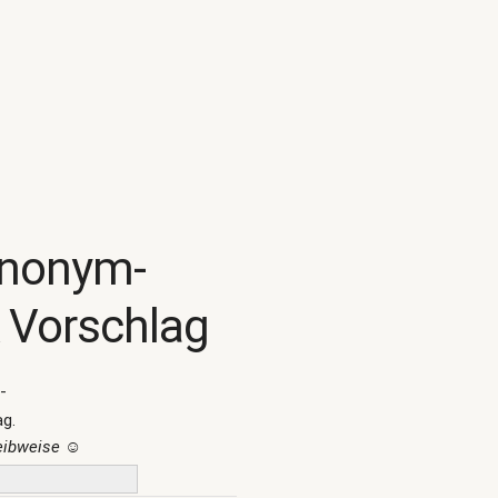
ynonym-
 Vorschlag
-
ag.
reibweise
☺