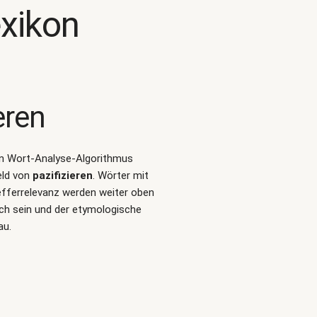
exikon
eren
alen Wort-Analyse-Algorithmus
eld von
pazifizieren
. Wörter mit
efferrelevanz werden weiter oben
ich sein und der etymologische
au.