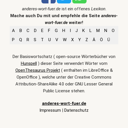
anderes-wort-fuer.de
ist ein offenes
Lexikon
.
Mache auch Du mit und empfehle die Seite
anderes-
wort-fuer.de
weiter!
A
B
C
D
E
F
G
H
I
J
K
L
M
N
O
P
Q
R
S
T
U
V
W
X
Y
Z
Ä
Ö
Ü
Der Basiswortschatz ( open-source Wörterbücher von
Hunspell
) dieser Seite verwendet Wörter vom
OpenThesaurus Projekt
( enthalten im LibreOffice &
OpenOffice ), welche unter der Creative Commons
Attribution-ShareAlike 4.0 oder GNU Lesser General
Public License stehen.
anderes-wort-fuer.de
Impressum
|
Datenschutz