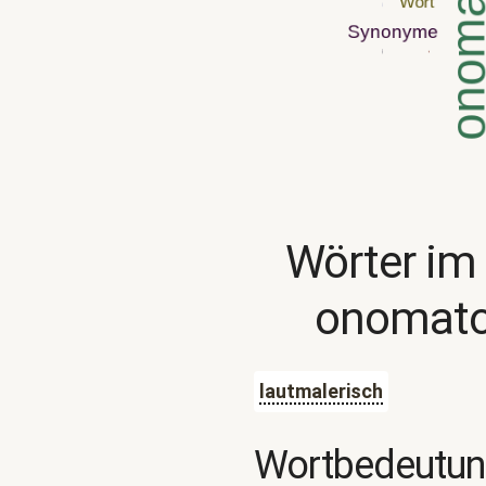
Wörter im
onomato
lautmalerisch
Wortbedeutu