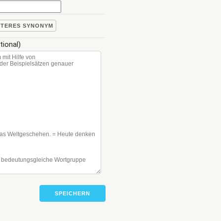
ITERES SYNONYM
tional)
SPEICHERN