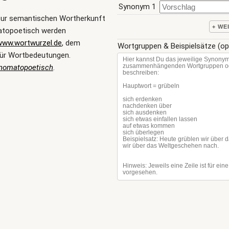
Synonym 1
zur semantischen Wortherkunft
+ WE
atopoetisch werden
www.wortwurzel.de
, dem
Wortgruppen & Beispielsätze (op
ür Wortbedeutungen.
nomatopoetisch
.