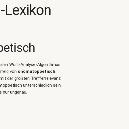
-Lexikon
etisch
turalen Wort-Analyse-Algorithmus
mfeld von
onomatopoetisch
.
it der größten Trefferrelevanz
topoetisch unterschiedlich sein
s nur ungenau.