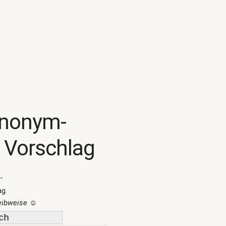
ynonym-
 Vorschlag
-
ag.
reibweise
☺