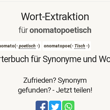
Wort-Extraktion
für
onomatopoetisch
nomato(-
poetisch
-)
onomatopoe(-
Tisch
-)
terbuch für Synonyme und W
Zufrieden? Synonym
gefunden? - Jetzt teilen!