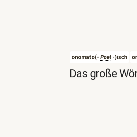
onomato(-
Poet
-)isch
o
Das große Wör