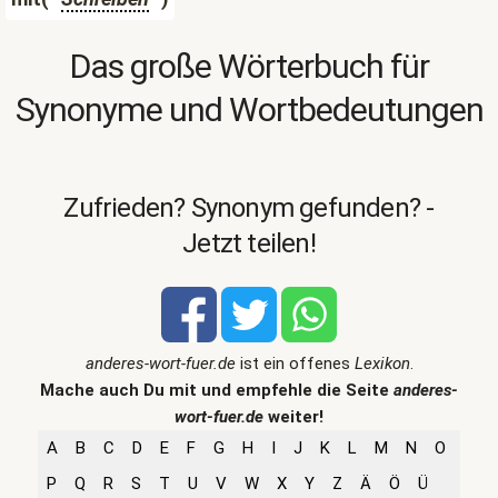
Das große Wörterbuch für
Synonyme und Wortbedeutungen
Zufrieden? Synonym gefunden? -
Jetzt teilen!
anderes-wort-fuer.de
ist ein offenes
Lexikon
.
Mache auch Du mit und empfehle die Seite
anderes-
wort-fuer.de
weiter!
A
B
C
D
E
F
G
H
I
J
K
L
M
N
O
P
Q
R
S
T
U
V
W
X
Y
Z
Ä
Ö
Ü