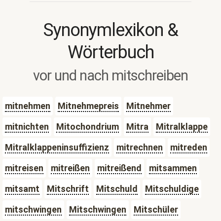
Synonymlexikon &
Wörterbuch
vor und nach mitschreiben
mitnehmen
Mitnehmepreis
Mitnehmer
mitnichten
Mitochondrium
Mitra
Mitralklappe
Mitralklappeninsuffizienz
mitrechnen
mitreden
mitreisen
mitreißen
mitreißend
mitsammen
mitsamt
Mitschrift
Mitschuld
Mitschuldige
mitschwingen
Mitschwingen
Mitschüler