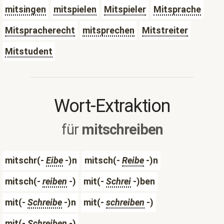
mitsingen
mitspielen
Mitspieler
Mitsprache
Mitspracherecht
mitsprechen
Mitstreiter
Mitstudent
Wort-Extraktion
für
mitschreiben
mitschr(-
Eibe
-)n
mitsch(-
Reibe
-)n
mitsch(-
reiben
-)
mit(-
Schrei
-)ben
mit(-
Schreibe
-)n
mit(-
schreiben
-)
mit(-
Schreiben
-)