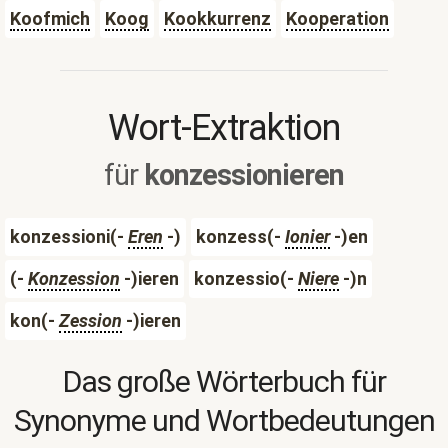
Koofmich
Koog
Kookkurrenz
Kooperation
Wort-Extraktion
für
konzessionieren
konzessioni(-
Eren
-)
konzess(-
Ionier
-)en
(-
Konzession
-)ieren
konzessio(-
Niere
-)n
kon(-
Zession
-)ieren
Das große Wörterbuch für
Synonyme und Wortbedeutungen