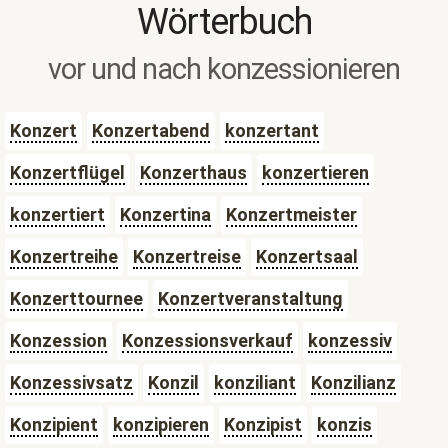
Wörterbuch
vor und nach konzessionieren
Konzert
Konzertabend
konzertant
Konzertflügel
Konzerthaus
konzertieren
konzertiert
Konzertina
Konzertmeister
Konzertreihe
Konzertreise
Konzertsaal
Konzerttournee
Konzertveranstaltung
Konzession
Konzessionsverkauf
konzessiv
Konzessivsatz
Konzil
konziliant
Konzilianz
Konzipient
konzipieren
Konzipist
konzis