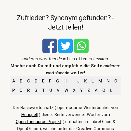
Zufrieden? Synonym gefunden? -
Jetzt teilen!
anderes-wort-fuer.de
ist ein offenes
Lexikon
.
Mache auch Du mit und empfehle die Seite
anderes-
wort-fuer.de
weiter!
A
B
C
D
E
F
G
H
I
J
K
L
M
N
O
P
Q
R
S
T
U
V
W
X
Y
Z
Ä
Ö
Ü
Der Basiswortschatz ( open-source Wörterbücher von
Hunspell
) dieser Seite verwendet Wörter vom
OpenThesaurus Projekt
( enthalten im LibreOffice &
OpenOffice ), welche unter der Creative Commons