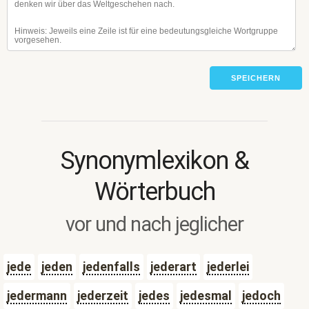
SPEICHERN
Synonymlexikon &
Wörterbuch
vor und nach jeglicher
jede
jeden
jedenfalls
jederart
jederlei
jedermann
jederzeit
jedes
jedesmal
jedoch