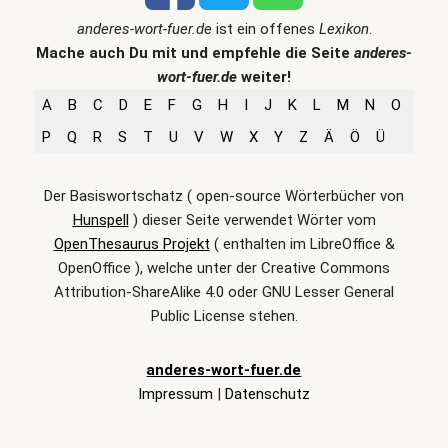
anderes-wort-fuer.de
ist ein offenes
Lexikon
.
Mache auch Du mit und empfehle die Seite
anderes-
wort-fuer.de
weiter!
A
B
C
D
E
F
G
H
I
J
K
L
M
N
O
P
Q
R
S
T
U
V
W
X
Y
Z
Ä
Ö
Ü
Der Basiswortschatz ( open-source Wörterbücher von
Hunspell
) dieser Seite verwendet Wörter vom
OpenThesaurus Projekt
( enthalten im LibreOffice &
OpenOffice ), welche unter der Creative Commons
Attribution-ShareAlike 4.0 oder GNU Lesser General
Public License stehen.
anderes-wort-fuer.de
Impressum
|
Datenschutz