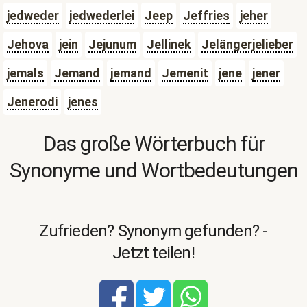
jedweder
jedwederlei
Jeep
Jeffries
jeher
Jehova
jein
Jejunum
Jellinek
Jelängerjelieber
jemals
Jemand
jemand
Jemenit
jene
jener
Jenerodi
jenes
Das große Wörterbuch für
Synonyme und Wortbedeutungen
Zufrieden? Synonym gefunden? -
Jetzt teilen!