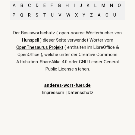
A
B
C
D
E
F
G
H
I
J
K
L
M
N
O
P
Q
R
S
T
U
V
W
X
Y
Z
Ä
Ö
Ü
Der Basiswortschatz ( open-source Wörterbücher von
Hunspell
) dieser Seite verwendet Wörter vom
OpenThesaurus Projekt
( enthalten im LibreOffice &
OpenOffice ), welche unter der Creative Commons
Attribution-ShareAlike 4.0 oder GNU Lesser General
Public License stehen.
anderes-wort-fuer.de
Impressum
|
Datenschutz