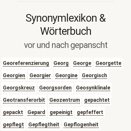
Synonymlexikon &
Wörterbuch
vor und nach gepanscht
Georeferenzierung
Georg
George
Georgette
Georgien
Georgier
Georgine
Georgisch
Georgskreuz
Georgsorden
Geosynklinale
Geotransferorbit
Geozentrum
gepachtet
gepackt
Gepard
gepeinigt
gepfeffert
gepflegt
Gepflegtheit
Gepflogenheit