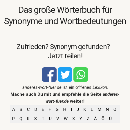
Das große Wörterbuch für
Synonyme und Wortbedeutungen
Zufrieden? Synonym gefunden? -
Jetzt teilen!
anderes-wort-fuer.de
ist ein offenes
Lexikon
.
Mache auch Du mit und empfehle die Seite
anderes-
wort-fuer.de
weiter!
A
B
C
D
E
F
G
H
I
J
K
L
M
N
O
P
Q
R
S
T
U
V
W
X
Y
Z
Ä
Ö
Ü