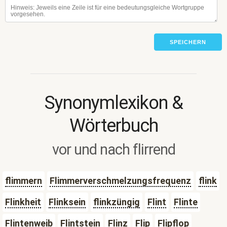
SPEICHERN
Synonymlexikon &
Wörterbuch
vor und nach flirrend
flimmern
Flimmerverschmelzungsfrequenz
flink
Flinkheit
Flinksein
flinkzüngig
Flint
Flinte
Flintenweib
Flintstein
Flinz
Flip
Flipflop