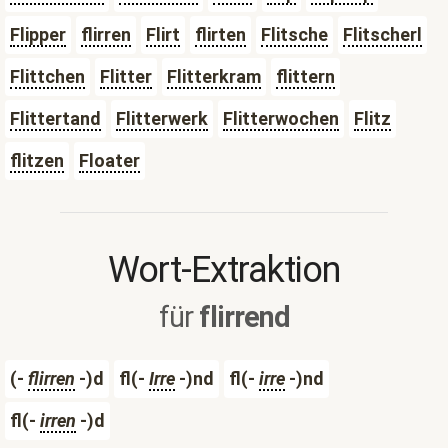
Flipper
flirren
Flirt
flirten
Flitsche
Flitscherl
Flittchen
Flitter
Flitterkram
flittern
Flittertand
Flitterwerk
Flitterwochen
Flitz
flitzen
Floater
Wort-Extraktion
für
flirrend
(-
flirren
-)d
fl(-
Irre
-)nd
fl(-
irre
-)nd
fl(-
irren
-)d