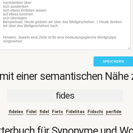
SPEICHERN
mit einer semantischen Nähe 
fides
fideles
Fidel
fidel
Fiets
Fidelitas
Fidschi
perfide
terbuch für Synonyme und W