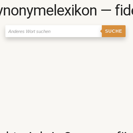
ynonymelexikon ― fid
SUCHE