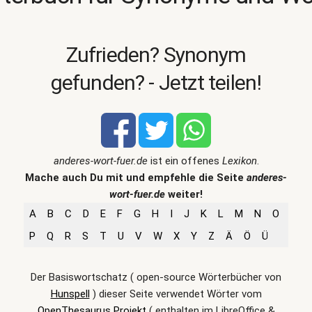
Zufrieden? Synonym
gefunden? - Jetzt teilen!
anderes-wort-fuer.de
ist ein offenes
Lexikon
.
Mache auch Du mit und empfehle die Seite
anderes-
wort-fuer.de
weiter!
A
B
C
D
E
F
G
H
I
J
K
L
M
N
O
P
Q
R
S
T
U
V
W
X
Y
Z
Ä
Ö
Ü
Der Basiswortschatz ( open-source Wörterbücher von
Hunspell
) dieser Seite verwendet Wörter vom
OpenThesaurus Projekt
( enthalten im LibreOffice &