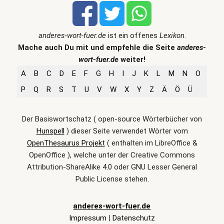
anderes-wort-fuer.de
ist ein offenes
Lexikon
.
Mache auch Du mit und empfehle die Seite
anderes-
wort-fuer.de
weiter!
A
B
C
D
E
F
G
H
I
J
K
L
M
N
O
P
Q
R
S
T
U
V
W
X
Y
Z
Ä
Ö
Ü
Der Basiswortschatz ( open-source Wörterbücher von
Hunspell
) dieser Seite verwendet Wörter vom
OpenThesaurus Projekt
( enthalten im LibreOffice &
OpenOffice ), welche unter der Creative Commons
Attribution-ShareAlike 4.0 oder GNU Lesser General
Public License stehen.
anderes-wort-fuer.de
Impressum
|
Datenschutz