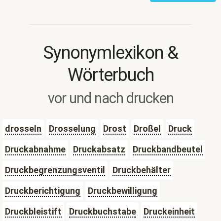
Synonymlexikon &
Wörterbuch
vor und nach drucken
drosseln
Drosselung
Drost
Droßel
Druck
Druckabnahme
Druckabsatz
Druckbandbeutel
Druckbegrenzungsventil
Druckbehälter
Druckberichtigung
Druckbewilligung
Druckbleistift
Druckbuchstabe
Druckeinheit