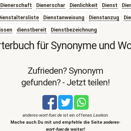
Dienerschaft
Dienerschar
Dienlichkeit
Dienst
Die
Dienstaltersliste
Dienstanweisung
Dienstanzug
Di
issen
dienstbereit
Dienstbezeichnung
terbuch für Synonyme und W
Zufrieden? Synonym
gefunden? - Jetzt teilen!
anderes-wort-fuer.de
ist ein offenes
Lexikon
.
Mache auch Du mit und empfehle die Seite
anderes-
wort-fuer.de
weiter!