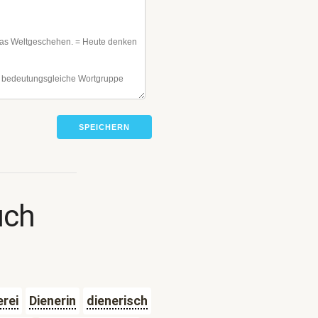
SPEICHERN
uch
erei
Dienerin
dienerisch