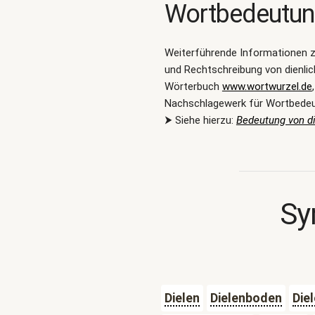
Wortbedeutu
Weiterführende Informationen 
und Rechtschreibung von dienlic
Wörterbuch
www.wortwurzel.de
Nachschlagewerk für Wortbede
⮞ Siehe hierzu:
Bedeutung von di
Sy
Dielen
Dielenboden
Die