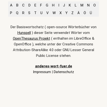
A
B
C
D
E
F
G
H
I
J
K
L
M
N
O
P
Q
R
S
T
U
V
W
X
Y
Z
Ä
Ö
Ü
Der Basiswortschatz ( open-source Wörterbücher von
Hunspell
) dieser Seite verwendet Wörter vom
OpenThesaurus Projekt
( enthalten im LibreOffice &
OpenOffice ), welche unter der Creative Commons
Attribution-ShareAlike 4.0 oder GNU Lesser General
Public License stehen.
anderes-wort-fuer.de
Impressum
|
Datenschutz