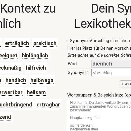
 Kontext zu
Dein S
nlich
Lexikothek
- Synonym-Vorschlag einreichen 
h
erträglich
praktisch
Hier ist Platz für Deinen Vorschl
eeignet
hinlänglich
Bitte achte auf die korrekte Sch
Wort
eckmäßig
hilfreich
Synonym 1
h
handlich
halbwegs
+ WE
erwertbar
heilsam
Wortgruppen & Beispielsätze (op
ruchtbringend
ertragbar
tzend