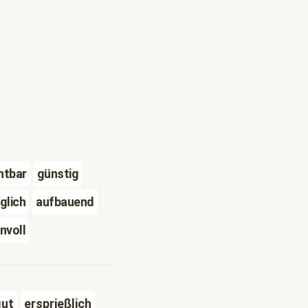
htbar
günstig
glich
aufbauend
nvoll
gut
ersprießlich