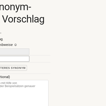
ynonym-
 Vorschlag
-
ag.
reibweise
☺
ITERES SYNONYM
tional)