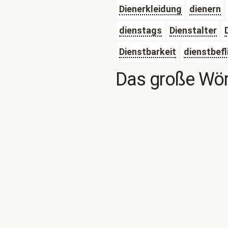
Dienerkleidung
dienern
dienstags
Dienstalter
Dienstbarkeit
dienstbefl
Das große Wör