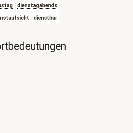
nstag
dienstagabends
enstaufsicht
dienstbar
ortbedeutungen