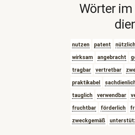
Wörter im
die
nutzen
patent
nützlic
wirksam
angebracht
g
tragbar
vertretbar
zw
praktikabel
sachdienlic
tauglich
verwendbar
v
fruchtbar
förderlich
f
zweckgemäß
unterstü