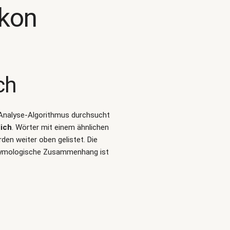
ikon
ch
t-Analyse-Algorithmus durchsucht
lich
. Wörter mit einem ähnlichen
en weiter oben gelistet. Die
 etymologische Zusammenhang ist