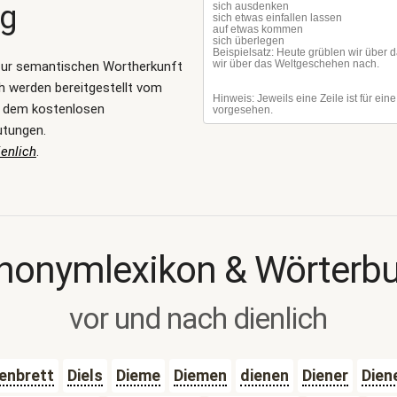
ng
zur semantischen Wortherkunft
h werden bereitgestellt vom
, dem kostenlosen
utungen.
enlich
.
nonymlexikon & Wörterb
vor und nach dienlich
lenbrett
Diels
Dieme
Diemen
dienen
Diener
Dien