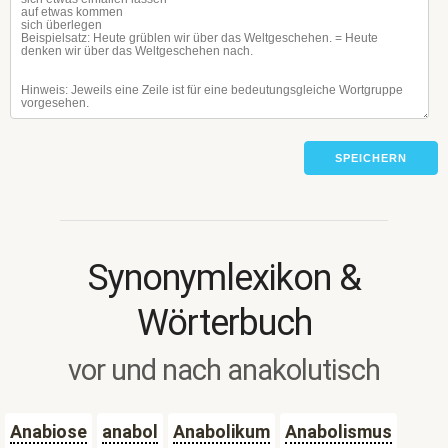
SPEICHERN
Synonymlexikon &
Wörterbuch
vor und nach anakolutisch
Anabiose
anabol
Anabolikum
Anabolismus