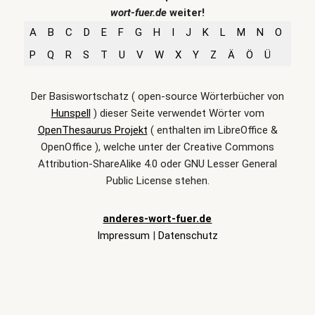
wort-fuer.de
weiter!
A
B
C
D
E
F
G
H
I
J
K
L
M
N
O
P
Q
R
S
T
U
V
W
X
Y
Z
Ä
Ö
Ü
Der Basiswortschatz ( open-source Wörterbücher von
Hunspell
) dieser Seite verwendet Wörter vom
OpenThesaurus Projekt
( enthalten im LibreOffice &
OpenOffice ), welche unter der Creative Commons
Attribution-ShareAlike 4.0 oder GNU Lesser General
Public License stehen.
anderes-wort-fuer.de
Impressum
|
Datenschutz