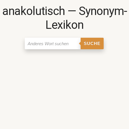
anakolutisch ― Synonym-
Lexikon
SUCHE