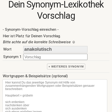
Dein Synonym-Lexikothek
Vorschlag
- Synonym-Vorschlag einreichen -
Hier ist Platz für Deinen Vorschlag.
Bitte achte auf die korrekte Schreibweise
☺
Wort
Synonym 1
+ WEITERES SYNONYM
Wortgruppen & Beispielsätze (optional)