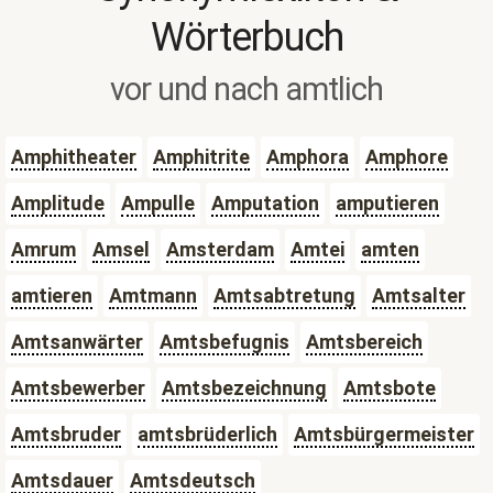
Wörterbuch
vor und nach amtlich
Amphitheater
Amphitrite
Amphora
Amphore
Amplitude
Ampulle
Amputation
amputieren
Amrum
Amsel
Amsterdam
Amtei
amten
amtieren
Amtmann
Amtsabtretung
Amtsalter
Amtsanwärter
Amtsbefugnis
Amtsbereich
Amtsbewerber
Amtsbezeichnung
Amtsbote
Amtsbruder
amtsbrüderlich
Amtsbürgermeister
Amtsdauer
Amtsdeutsch