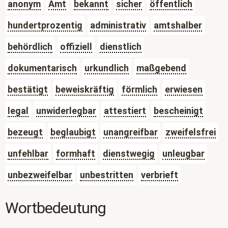
anonym
Amt
bekannt
sicher
öffentlich
hundertprozentig
administrativ
amtshalber
behördlich
offiziell
dienstlich
dokumentarisch
urkundlich
maßgebend
bestätigt
beweiskräftig
förmlich
erwiesen
legal
unwiderlegbar
attestiert
bescheinigt
bezeugt
beglaubigt
unangreifbar
zweifelsfrei
unfehlbar
formhaft
dienstwegig
unleugbar
unbezweifelbar
unbestritten
verbrieft
Wortbedeutung