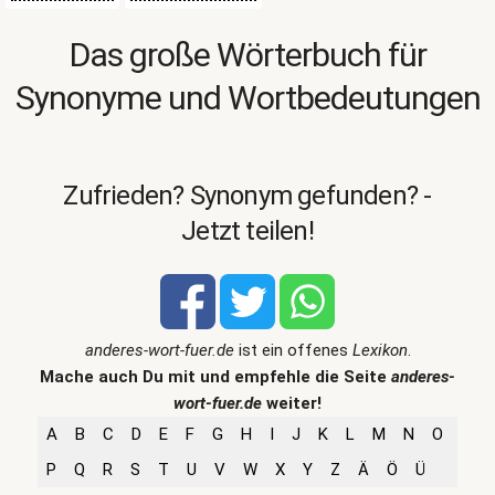
Das große Wörterbuch für
Synonyme und Wortbedeutungen
Zufrieden? Synonym gefunden? -
Jetzt teilen!
anderes-wort-fuer.de
ist ein offenes
Lexikon
.
Mache auch Du mit und empfehle die Seite
anderes-
wort-fuer.de
weiter!
A
B
C
D
E
F
G
H
I
J
K
L
M
N
O
P
Q
R
S
T
U
V
W
X
Y
Z
Ä
Ö
Ü