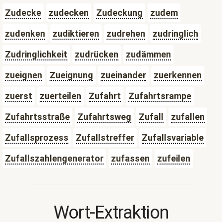
Zudecke
zudecken
Zudeckung
zudem
zudenken
zudiktieren
zudrehen
zudringlich
Zudringlichkeit
zudrücken
zudämmen
zueignen
Zueignung
zueinander
zuerkennen
zuerst
zuerteilen
Zufahrt
Zufahrtsrampe
Zufahrtsstraße
Zufahrtsweg
Zufall
zufallen
Zufallsprozess
Zufallstreffer
Zufallsvariable
Zufallszahlengenerator
zufassen
zufeilen
Wort-Extraktion