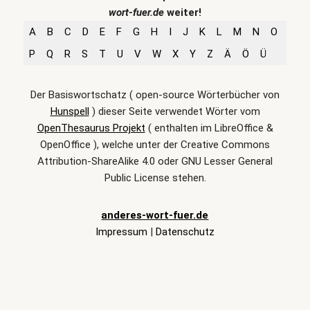
wort-fuer.de
weiter!
A
B
C
D
E
F
G
H
I
J
K
L
M
N
O
P
Q
R
S
T
U
V
W
X
Y
Z
Ä
Ö
Ü
Der Basiswortschatz ( open-source Wörterbücher von
Hunspell
) dieser Seite verwendet Wörter vom
OpenThesaurus Projekt
( enthalten im LibreOffice &
OpenOffice ), welche unter der Creative Commons
Attribution-ShareAlike 4.0 oder GNU Lesser General
Public License stehen.
anderes-wort-fuer.de
Impressum
|
Datenschutz