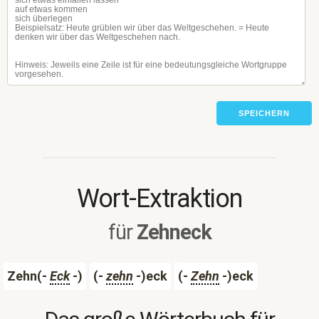
SPEICHERN
Wort-Extraktion
für
Zehneck
Zehn(-
Eck
-)
(-
zehn
-)eck
(-
Zehn
-)eck