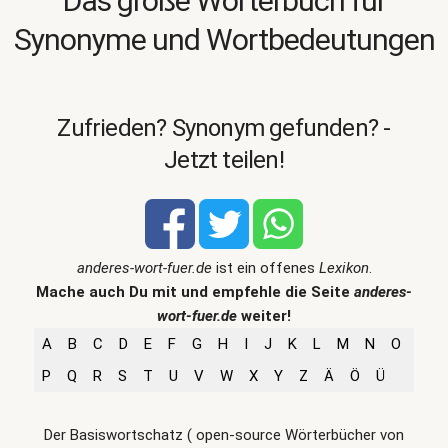
Das große Wörterbuch für
Synonyme und Wortbedeutungen
Zufrieden? Synonym gefunden? -
Jetzt teilen!
anderes-wort-fuer.de
ist ein offenes
Lexikon
.
Mache auch Du mit und empfehle die Seite
anderes-
wort-fuer.de
weiter!
A
B
C
D
E
F
G
H
I
J
K
L
M
N
O
P
Q
R
S
T
U
V
W
X
Y
Z
Ä
Ö
Ü
Der Basiswortschatz ( open-source Wörterbücher von