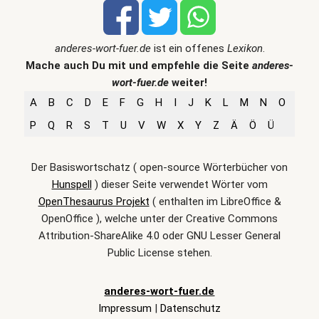
anderes-wort-fuer.de
ist ein offenes
Lexikon
.
Mache auch Du mit und empfehle die Seite
anderes-
wort-fuer.de
weiter!
A
B
C
D
E
F
G
H
I
J
K
L
M
N
O
P
Q
R
S
T
U
V
W
X
Y
Z
Ä
Ö
Ü
Der Basiswortschatz ( open-source Wörterbücher von
Hunspell
) dieser Seite verwendet Wörter vom
OpenThesaurus Projekt
( enthalten im LibreOffice &
OpenOffice ), welche unter der Creative Commons
Attribution-ShareAlike 4.0 oder GNU Lesser General
Public License stehen.
anderes-wort-fuer.de
Impressum
|
Datenschutz