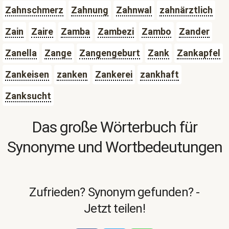
Zahnschmerz
Zahnung
Zahnwal
zahnärztlich
Zain
Zaire
Zamba
Zambezi
Zambo
Zander
Zanella
Zange
Zangengeburt
Zank
Zankapfel
Zankeisen
zanken
Zankerei
zankhaft
Zanksucht
Das große Wörterbuch für
Synonyme und Wortbedeutungen
Zufrieden? Synonym gefunden? -
Jetzt teilen!