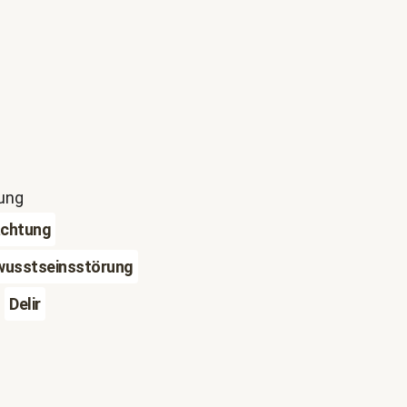
lung
chtung
wusstseinsstörung
Delir