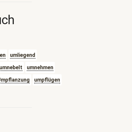
uch
en
umliegend
umnebelt
umnehmen
Umpflanzung
umpflügen