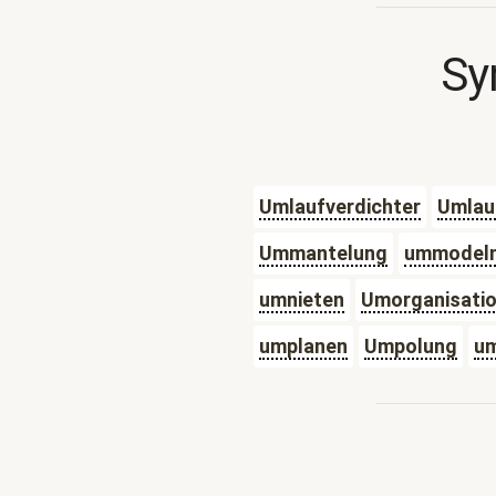
Sy
Umlaufverdichter
Umlau
Ummantelung
ummodel
umnieten
Umorganisati
umplanen
Umpolung
um