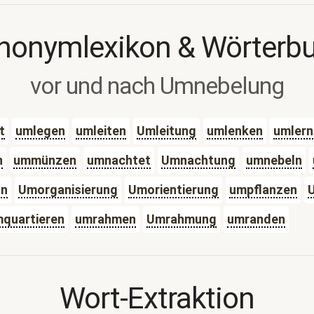
nonymlexikon & Wörterb
vor und nach Umnebelung
t
umlegen
umleiten
Umleitung
umlenken
umlern
n
ummünzen
umnachtet
Umnachtung
umnebeln
on
Umorganisierung
Umorientierung
umpflanzen
quartieren
umrahmen
Umrahmung
umranden
Wort-Extraktion