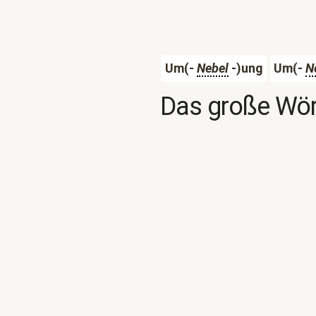
Um(-
Nebel
-)ung
Um(-
N
Das große Wör