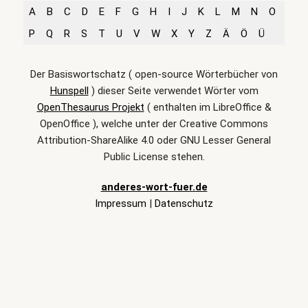
A
B
C
D
E
F
G
H
I
J
K
L
M
N
O
P
Q
R
S
T
U
V
W
X
Y
Z
Ä
Ö
Ü
Der Basiswortschatz ( open-source Wörterbücher von
Hunspell
) dieser Seite verwendet Wörter vom
OpenThesaurus Projekt
( enthalten im LibreOffice &
OpenOffice ), welche unter der Creative Commons
Attribution-ShareAlike 4.0 oder GNU Lesser General
Public License stehen.
anderes-wort-fuer.de
Impressum
|
Datenschutz