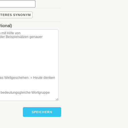
ITERES SYNONYM
tional)
SPEICHERN