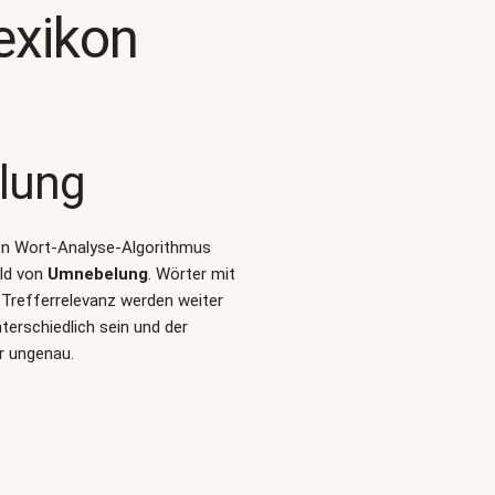
exikon
lung
alen Wort-Analyse-Algorithmus
eld von
Umnebelung
. Wörter mit
Trefferrelevanz werden weiter
erschiedlich sein und der
r ungenau.