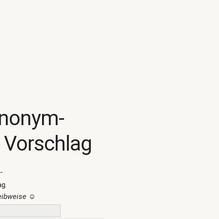
ynonym-
 Vorschlag
-
ag.
reibweise
☺