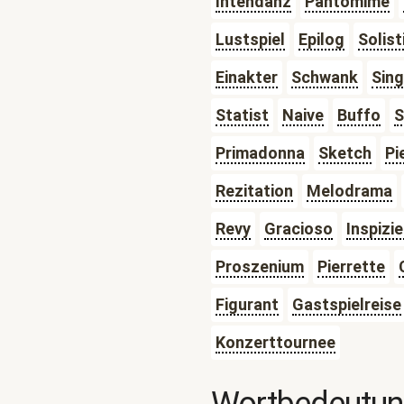
Intendanz
Pantomime
Lustspiel
Epilog
Solist
Einakter
Schwank
Sing
Statist
Naive
Buffo
S
Primadonna
Sketch
Pi
Rezitation
Melodrama
Revy
Gracioso
Inspizi
Proszenium
Pierrette
Figurant
Gastspielreise
Konzerttournee