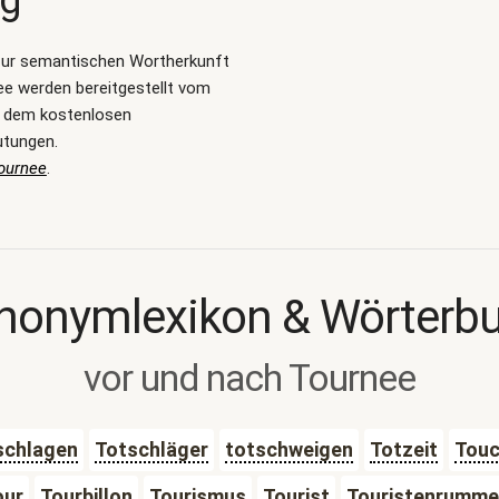
ng
zur semantischen Wortherkunft
e werden bereitgestellt vom
, dem kostenlosen
utungen.
ournee
.
nonymlexikon & Wörterb
vor und nach Tournee
schlagen
Totschläger
totschweigen
Totzeit
Tou
our
Tourbillon
Tourismus
Tourist
Touristenrumme