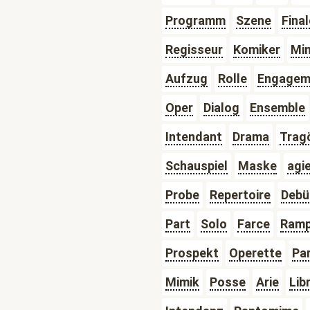
Programm
Szene
Final
Regisseur
Komiker
Mi
Aufzug
Rolle
Engagem
Oper
Dialog
Ensemble
Intendant
Drama
Trag
Schauspiel
Maske
agi
Probe
Repertoire
Debü
Part
Solo
Farce
Ram
Prospekt
Operette
Pa
Mimik
Posse
Arie
Lib