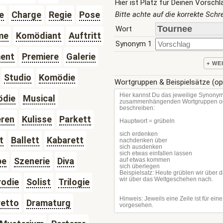
Hier ist Platz für Deinen Vorschl
e
Charge
Regie
Pose
Bitte achte auf die korrekte Sch
Wort
me
Komödiant
Auftritt
Synonym 1
ent
Premiere
Galerie
+ WE
Studio
Komödie
Wortgruppen & Beispielsätze (op
ödie
Musical
eren
Kulisse
Parkett
t
Ballett
Kabarett
pe
Szenerie
Diva
rodie
Solist
Trilogie
retto
Dramaturg