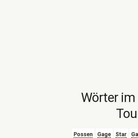
Wörter im
Tou
Possen
Gage
Star
Ga