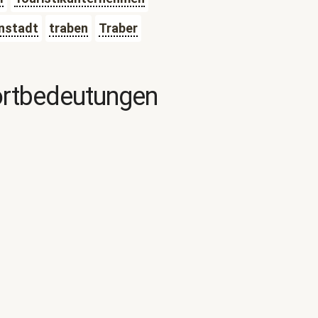
nstadt
traben
Traber
ortbedeutungen