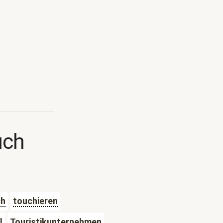
uch
ch
touchieren
l
Touristikunternehmen