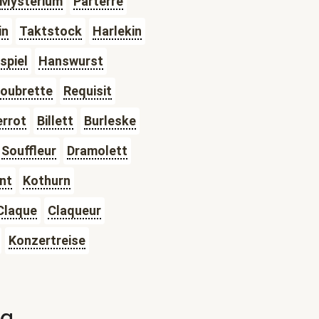
Mysterium
Parterre
in
Taktstock
Harlekin
spiel
Hanswurst
oubrette
Requisit
errot
Billett
Burleske
Souffleur
Dramolett
ent
Kothurn
Claque
Claqueur
Konzertreise