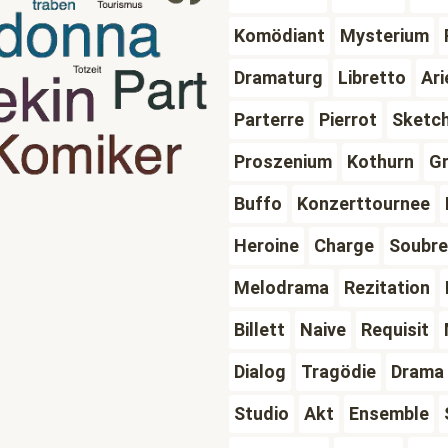
Komödiant
Mysterium
Dramaturg
Libretto
Ari
Parterre
Pierrot
Sketc
Proszenium
Kothurn
Gr
Buffo
Konzerttournee
Heroine
Charge
Soubre
Melodrama
Rezitation
Billett
Naive
Requisit
Dialog
Tragödie
Drama
Studio
Akt
Ensemble