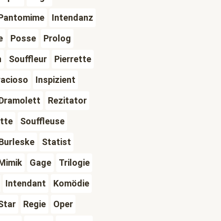
Pantomime
Intendanz
e
Posse
Prolog
h
Souffleur
Pierrette
acioso
Inspizient
Dramolett
Rezitator
tte
Souffleuse
Burleske
Statist
Mimik
Gage
Trilogie
Intendant
Komödie
Star
Regie
Oper