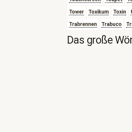
Tower
Toxikum
Toxin
Trabrennen
Trabuco
Tr
Das große Wör