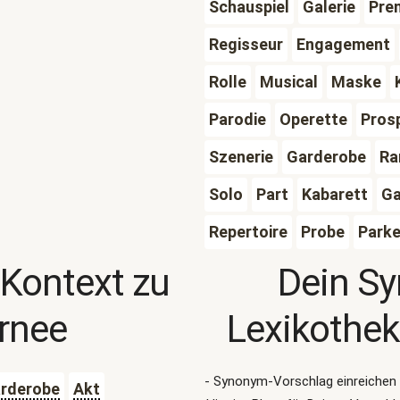
Schauspiel
Galerie
Pre
Regisseur
Engagement
Rolle
Musical
Maske
Parodie
Operette
Pros
Szenerie
Garderobe
Ra
Solo
Part
Kabarett
Ga
Repertoire
Probe
Parke
 Kontext zu
Dein S
rnee
Lexikothek
- Synonym-Vorschlag einreichen 
rderobe
Akt