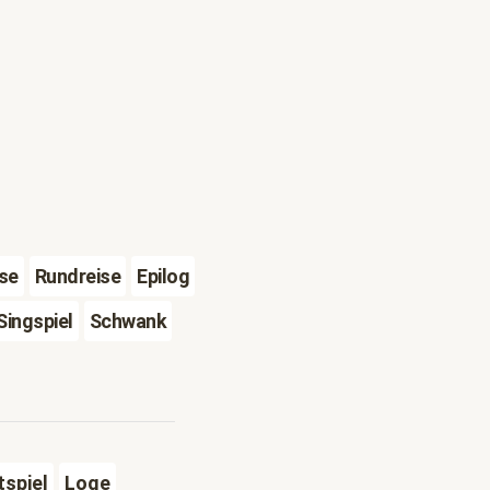
se
Rundreise
Epilog
Singspiel
Schwank
tspiel
Loge