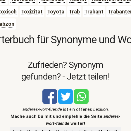
toxisch
Toxizität
Toyota
Trab
Trabant
Trabante
abzon
terbuch für Synonyme und W
Zufrieden? Synonym
gefunden? - Jetzt teilen!
anderes-wort-fuer.de
ist ein offenes
Lexikon
.
Mache auch Du mit und empfehle die Seite
anderes-
wort-fuer.de
weiter!