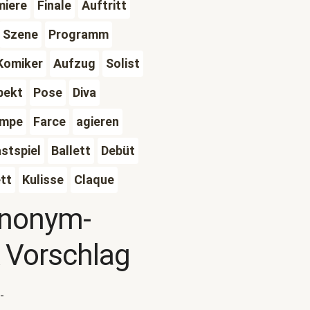
miere
Finale
Auftritt
Szene
Programm
Komiker
Aufzug
Solist
pekt
Pose
Diva
mpe
Farce
agieren
stspiel
Ballett
Debüt
tt
Kulisse
Claque
ynonym-
 Vorschlag
-