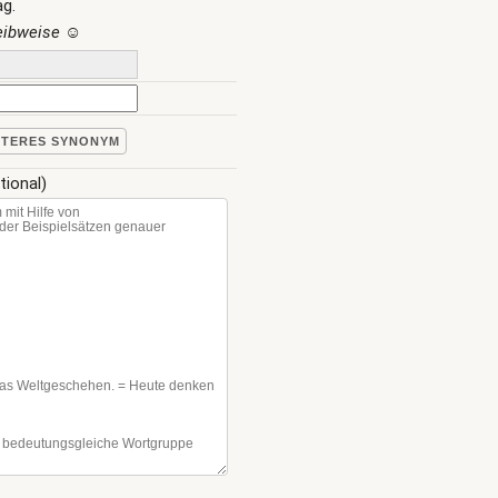
ag.
reibweise
☺
ITERES SYNONYM
tional)