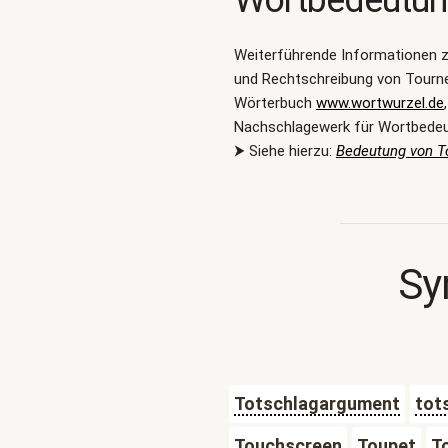
Wortbedeutu
Weiterführende Informationen 
und Rechtschreibung von Tourne
Wörterbuch
www.wortwurzel.de
Nachschlagewerk für Wortbede
⮞ Siehe hierzu:
Bedeutung von T
Sy
Totschlagargument
tot
Touchscreen
Toupet
T