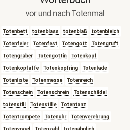
vor und nach Totenmal
Totenbett
totenblass
totenblaß
totenbleich
Totenfeier
Totenfest
Totengott
Totengruft
Totengräber
Totengöttin
Totenkopf
Totenkopfaffe
Totenkopfring
Totenlade
Totenliste
Totenmesse
Totenreich
Totenschein
Totenschrein
Totenschädel
totenstill
Totenstille
Totentanz
Totentrompete
Totenuhr
Totenverehrung
Totenvogel
Totenzahl
totenähnlich