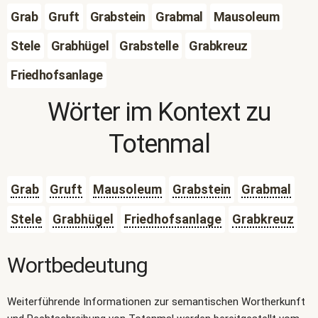
Grab
Gruft
Grabstein
Grabmal
Mausoleum
Stele
Grabhügel
Grabstelle
Grabkreuz
Friedhofsanlage
Wörter im Kontext zu
Totenmal
Grab
Gruft
Mausoleum
Grabstein
Grabmal
Stele
Grabhügel
Friedhofsanlage
Grabkreuz
Wortbedeutung
Weiterführende Informationen zur semantischen Wortherkunft