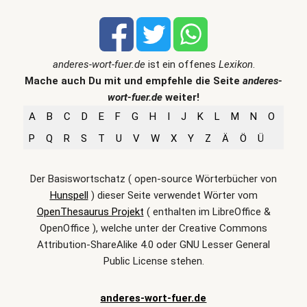
anderes-wort-fuer.de
ist ein offenes
Lexikon
.
Mache auch Du mit und empfehle die Seite
anderes-
wort-fuer.de
weiter!
A
B
C
D
E
F
G
H
I
J
K
L
M
N
O
P
Q
R
S
T
U
V
W
X
Y
Z
Ä
Ö
Ü
Der Basiswortschatz ( open-source Wörterbücher von
Hunspell
) dieser Seite verwendet Wörter vom
OpenThesaurus Projekt
( enthalten im LibreOffice &
OpenOffice ), welche unter der Creative Commons
Attribution-ShareAlike 4.0 oder GNU Lesser General
Public License stehen.
anderes-wort-fuer.de