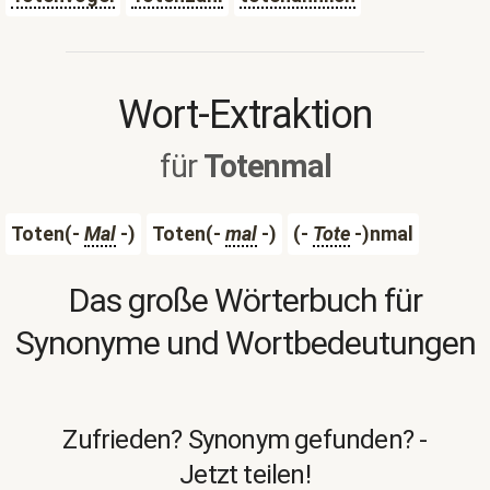
Wort-Extraktion
für
Totenmal
Toten(-
Mal
-)
Toten(-
mal
-)
(-
Tote
-)nmal
Das große Wörterbuch für
Synonyme und Wortbedeutungen
Zufrieden? Synonym gefunden? -
Jetzt teilen!