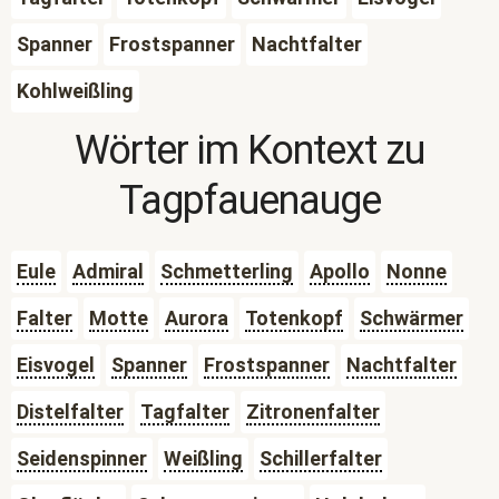
Spanner
Frostspanner
Nachtfalter
Kohlweißling
Wörter im Kontext zu
Tagpfauenauge
Eule
Admiral
Schmetterling
Apollo
Nonne
Falter
Motte
Aurora
Totenkopf
Schwärmer
Eisvogel
Spanner
Frostspanner
Nachtfalter
Distelfalter
Tagfalter
Zitronenfalter
Seidenspinner
Weißling
Schillerfalter