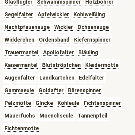
Glasflügler
Schwammspinner
Holzbohrer
Segelfalter
Apfelwickler
Kohlweißling
Nachtpfauenauge
Wickler
Ochsenauge
Widderchen
Ordensband
Kiefernspinner
Trauermantel
Apollofalter
Bläuling
Kaisermantel
Blutströpfchen
Kleidermotte
Augenfalter
Landkärtchen
Edelfalter
Gammaeule
Goldafter
Bärenspinner
Pelzmotte
Glncke
Kohleule
Fichtenspinner
Mauerfuchs
Moenchseule
Tannenpfeil
Fichtenmotte