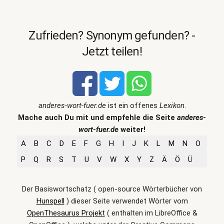
Zufrieden? Synonym gefunden? -
Jetzt teilen!
anderes-wort-fuer.de
ist ein offenes
Lexikon
.
Mache auch Du mit und empfehle die Seite
anderes-
wort-fuer.de
weiter!
A
B
C
D
E
F
G
H
I
J
K
L
M
N
O
P
Q
R
S
T
U
V
W
X
Y
Z
Ä
Ö
Ü
Der Basiswortschatz ( open-source Wörterbücher von
Hunspell
) dieser Seite verwendet Wörter vom
OpenThesaurus Projekt
( enthalten im LibreOffice &