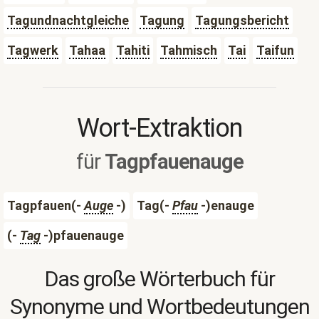
Tagundnachtgleiche
Tagung
Tagungsbericht
Tagwerk
Tahaa
Tahiti
Tahmisch
Tai
Taifun
Wort-Extraktion
für
Tagpfauenauge
Tagpfauen(-
Auge
-)
Tag(-
Pfau
-)enauge
(-
Tag
-)pfauenauge
Das große Wörterbuch für
Synonyme und Wortbedeutungen