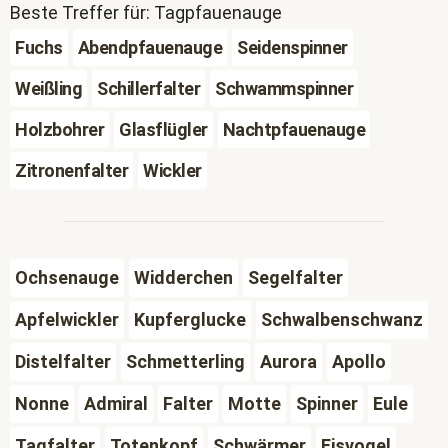
Beste Treffer für: Tagpfauenauge
Fuchs
Abendpfauenauge
Seidenspinner
Weißling
Schillerfalter
Schwammspinner
Holzbohrer
Glasflügler
Nachtpfauenauge
Zitronenfalter
Wickler
Ochsenauge
Widderchen
Segelfalter
Apfelwickler
Kupferglucke
Schwalbenschwanz
Distelfalter
Schmetterling
Aurora
Apollo
Nonne
Admiral
Falter
Motte
Spinner
Eule
Tagfalter
Totenkopf
Schwärmer
Eisvogel