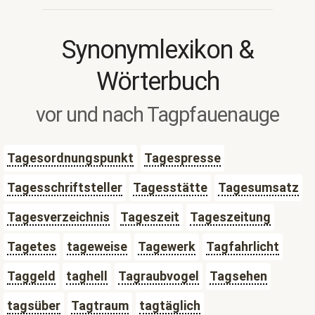
Synonymlexikon &
Wörterbuch
vor und nach Tagpfauenauge
Tagesordnungspunkt
Tagespresse
Tagesschriftsteller
Tagesstätte
Tagesumsatz
Tagesverzeichnis
Tageszeit
Tageszeitung
Tagetes
tageweise
Tagewerk
Tagfahrlicht
Taggeld
taghell
Tagraubvogel
Tagsehen
tagsüber
Tagtraum
tagtäglich